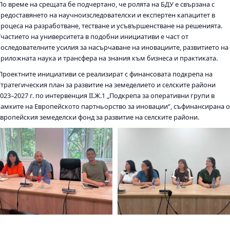
По време на срещата бе подчертано, че ролята на БДУ е свързана с
предоставянето на научноизследователски и експертен капацитет в
процеса на разработване, тестване и усъвършенстване на решенията.
Участието на университета в подобни инициативи е част от
последователните усилия за насърчаване на иновациите, развитието на
приложната наука и трансфера на знания към бизнеса и практиката.
Проектните инициативи се реализират с финансовата подкрепа на
Стратегическия план за развитие на земеделието и селските райони
023–2027 г. по интервенция II.Ж.1 „Подкрепа за оперативни групи в
рамките на Европейското партньорство за иновации“, съфинансирана о
Европейския земеделски фонд за развитие на селските райони.