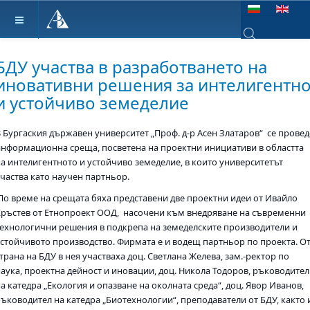
Изберете език
Type 2 or more ch
БДУ участва в разработването на
иновативни решения за интелигентн
и устойчиво земеделие
В Бургаския държавен университет „Проф. д-р Асен Златаров“ се провед
информационна среща, посветена на проектни инициативи в областта
на интелигентното и устойчиво земеделие, в които университетът
участва като научен партньор.
По време на срещата бяха представени две проектни идеи от Ивайло
Кръстев от Етнопроект ООД, насочени към внедряване на съвременни
технологични решения в подкрепа на земеделските производители и
устойчивото производство. Фирмата е и водещ партньор по проекта. О
трана на БДУ в нея участваха доц. Светлана Желева, зам.-ректор по
наука, проектна дейност и иновации, доц. Никола Тодоров, ръководител
а катедра „Екология и опазване на околната среда“, доц. Явор Иванов,
ръководител на катедра „Биотехнологии“, преподаватели от БДУ, както 