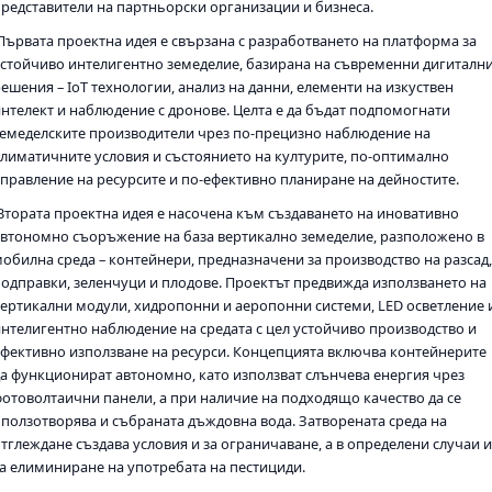
представители на партньорски организации и бизнеса.
Първата проектна идея е свързана с разработването на платформа за
устойчиво интелигентно земеделие, базирана на съвременни дигиталн
ешения – IoT технологии, анализ на данни, елементи на изкуствен
интелект и наблюдение с дронове. Целта е да бъдат подпомогнати
земеделските производители чрез по-прецизно наблюдение на
климатичните условия и състоянието на културите, по-оптимално
управление на ресурсите и по-ефективно планиране на дейностите.
Втората проектна идея е насочена към създаването на иновативно
автономно съоръжение на база вертикално земеделие, разположено в
мобилна среда – контейнери, предназначени за производство на разсад
подправки, зеленчуци и плодове. Проектът предвижда използването на
вертикални модули, хидропонни и аеропонни системи, LED осветление 
интелигентно наблюдение на средата с цел устойчиво производство и
ефективно използване на ресурси. Концепцията включва контейнерите
да функционират автономно, като използват слънчева енергия чрез
фотоволтаични панели, а при наличие на подходящо качество да се
оползотворява и събраната дъждовна вода. Затворената среда на
отглеждане създава условия и за ограничаване, а в определени случаи 
за елиминиране на употребата на пестициди.