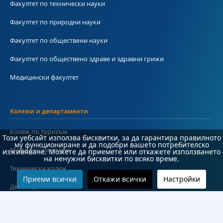
Факултет по технически науки
Факултет по природни науки
Факултет по обществени науки
Факултет по обществено здраве и здравни грижи
Медицински факултет
Колежи и департаменти
Колеж по туризъм
Този уебсайт използва бисквитки, за да гарантира правилното
му функциониране и да подобри вашето потребителско
Медицински колеж
изживяване. Можете да приемете или откажете използването
на ненужни бисквитки по всяко време.
Технически колеж
Приеми всички
Откажи всички
Настройки
ДКПРПС
Департамент по езиково и подготвително обучение