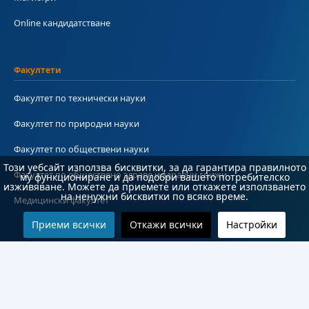
Online кандидатстване
Факултети
Факултет по технически науки
Факултет по природни науки
Факултет по обществени науки
Този уебсайт използва бисквитки, за да гарантира правилното
Факултет по обществено здраве и здравни грижи
му функциониране и да подобри вашето потребителско
изживяване. Можете да приемете или откажете използването
на ненужни бисквитки по всяко време.
Медицински факултет
Приеми всички
Откажи всички
Настройки
Колежи и департаменти
Колеж по туризъм
Медицински колеж