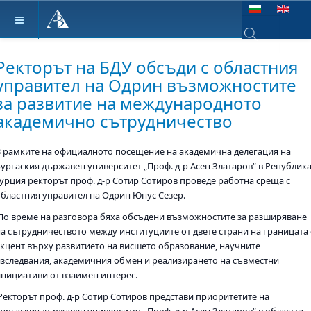
Изберете език
Type 2 or more ch
Ректорът на БДУ обсъди с областния
управител на Одрин възможностите
за развитие на международното
академично сътрудничество
В рамките на официалното посещение на академична делегация на
Бургаския държавен университет „Проф. д-р Асен Златаров“ в Републик
Турция ректорът проф. д-р Сотир Сотиров проведе работна среща с
областния управител на Одрин Юнус Сезер.
По време на разговора бяха обсъдени възможностите за разширяване
на сътрудничеството между институциите от двете страни на границата 
акцент върху развитието на висшето образование, научните
изследвания, академичния обмен и реализирането на съвместни
инициативи от взаимен интерес.
Ректорът проф. д-р Сотир Сотиров представи приоритетите на
Бургаския държавен университет „Проф. д-р Асен Златаров“ в областта