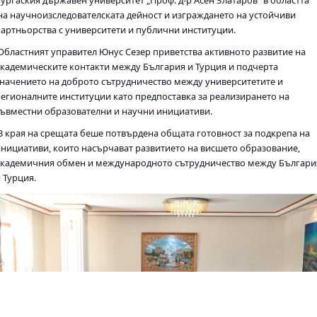
на научноизследователската дейност и изграждането на устойчиви
партньорства с университети и публични институции.
Областният управител Юнус Сезер приветства активното развитие на
академическите контакти между България и Турция и подчерта
значението на доброто сътрудничество между университетите и
регионалните институции като предпоставка за реализирането на
съвместни образователни и научни инициативи.
В края на срещата беше потвърдена общата готовност за подкрепа на
инициативи, които насърчават развитието на висшето образование,
академичния обмен и международното сътрудничество между Българи
 Турция.