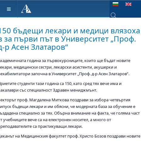
Изберете език
Type 2 or more ch
150 бъдещи лекари и медици влязоха
в за първи път в Университет „Проф.
д-р Асен Златаров“
Академичната година за първокурсниците, които ще бъдат новите
лекари, медицински сестри, лекарски асистенти, акушерки и
рехабилитатори започна в Университет „Проф. д-р Асен Златаров“.
риетите студенти тази година са 150, като сред тях вече има и
бакалаври със специалност Здравен мениджмънт.
Ректорът проф. Магдалена Миткова поздрави за избора четвъртия
випуск бъдещи лекари и им обясни, че модерната база за обучение е
създадена специално за тях. Обърна внимание на факта, че голяма част
т учебниците вече са на електронен носител, а много от
преподавателите са практикуващи лекари.
Деканът на Медицинския факултет проф. Христо Бозов поздрави новите