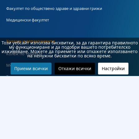
Факултет по обществено здраве и здравни грижи
Медицински факултет
Колежи и департаменти
Този уебсайт използва бисквитки, за да гарантира правилното
му функциониране и да подобри вашето потребителско
изживяване. Можете да приемете или откажете използването
Колеж по туризъм
на ненужни бисквитки по всяко време.
Медицински колеж
Приеми всички
Откажи всички
Настройки
Технически колеж
ДКПРПС
Департамент по езиково и подготвително обучение
Научноизследователски институт
Научни лаборатории