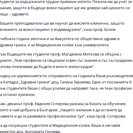
студенти за издържаните трудни приемни изпити. Пожела им да учат за
знания, защото в бъдеще всеки пациент ще им довери най-ценното си
нещо – здравето.
„Вашите преподаватели ще ви научат да мислите клинично, защото
ечението за всеки пациент е индивидуално“, каза проф. Бозов.
Учебната година започна и за Факултета по обществено здраве и
здравни грижи, и за Медицинския колеж към университета.
Към бъдещите им студенти проф. Магдалена Миткова се обърна с
умите: „Тези професии са свързани освен със знания и със състрадание
Затова пожелавам да бъдете и много милосърдни“.
Водещ на церемонията по откриването на годината беше ръководителя
а Катедра „Здравни грижи“ доц. Галина Терзиева. Едно от посланията й
към студентите беше с общи усилия да направят така, че тези професии
да останат хуманни.
ам.-деканът проф. Евдокия Сотирова разказа за базата за обучение,
оято е най-добрата в България. „Нашето желание е да останете да
ивеете и да се развивате професионално тук“, каза проф. Сотирова.
За да посрещне студентите в Медицинския колеж беше и неговия
директор доц. Антоанета Грозева.