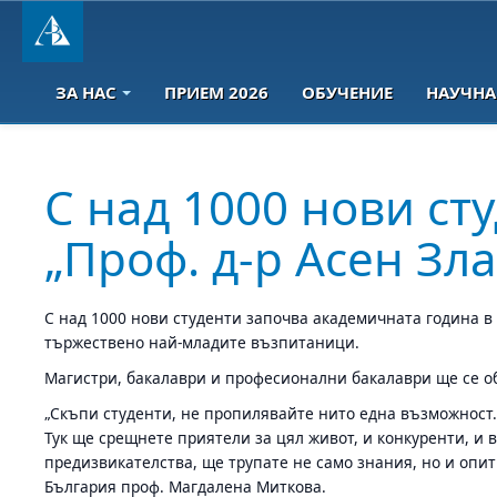
ЗА НАС
ПРИЕМ 2026
ОБУЧЕНИЕ
НАУЧНА
С над 1000 нови ст
„Проф. д-р Асен Зл
С над 1000 нови студенти започва академичната година в 
тържествено най-младите възпитаници.
Магистри, бакалаври и професионални бакалаври ще се о
„Скъпи студенти, не пропилявайте нито една възможност.
Тук ще срещнете приятели за цял живот, и конкуренти, и
предизвикателства, ще трупате не само знания, но и опи
България проф. Магдалена Миткова.