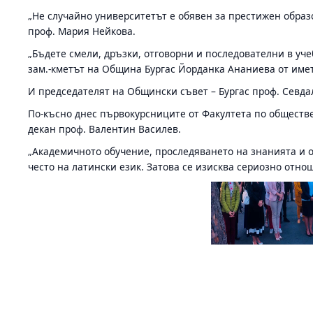
„Не случайно университетът е обявен за престижен образ
проф. Мария Нейкова.
„Бъдете смели, дръзки, отговорни и последователни в учеб
зам.-кметът на Община Бургас Йорданка Ананиева от име
И председателят на Общински съвет – Бургас проф. Севда
По-късно днес първокурсниците от Факултета по обществе
декан проф. Валентин Василев.
„Академичното обучение, проследяването на знанията и о
често на латински език. Затова се изисква сериозно отнош