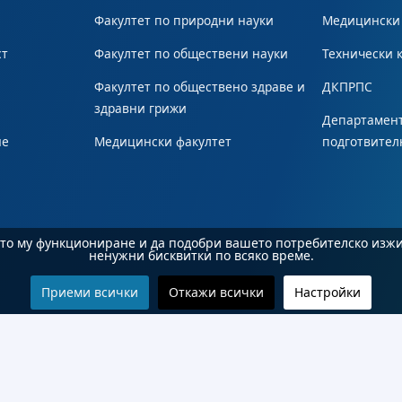
Факултет по природни науки
Медицински
ст
Факултет по обществени науки
Технически 
Факултет по обществено здраве и
ДКПРПС
здравни грижи
Департамент
не
Медицински факултет
подготвител
ното му функциониране и да подобри вашето потребителско изж
ненужни бисквитки по всяко време.
Приеми всички
Откажи всички
Настройки