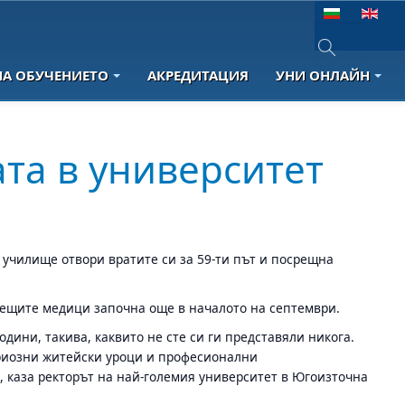
Изберете език
НА ОБУЧЕНИЕТО
АКРЕДИТАЦИЯ
УНИ ОНЛАЙН
Type 2 or more 
ата в университет
о училище отвори вратите си за 59-ти път и посрещна
дещите медици започна още в началото на септември.
ини, такива, каквито не сте си ги представяли никога.
сериозни житейски уроци и професионални
, каза ректорът на най-големия университет в Югоизточна