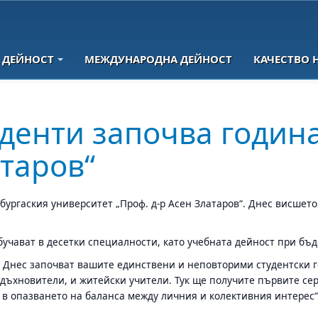
 ДЕЙНОСТ
МЕЖДУНАРОДНА ДЕЙНОСТ
КАЧЕСТВО 
уденти започва годин
атаров“
бургаския университет „Проф. д-р Асен Златаров“. Днес висшет
бучават в десетки специалности, като учебната дейност при бъ
 Днес започват вашите единствени и неповторими студентски год
 вдъхновители, и житейски учители. Тук ще получите първите 
т в опазването на баланса между личния и колективния интерес“