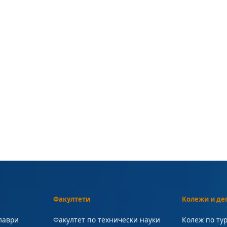
Факултети
Колежи и де
лаври
Факултет по технически науки
Колеж по ту