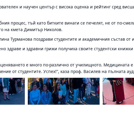
ователен и научен център с висока оценка и рейтинг сред висш
ния процес, тъй като битките винаги се печелят, не от по-смел
то на кмета Димитър Николов.
лина Турманова поздрави студентите и академичния състав от 
но здраве и здравни грижи получиха своите студентски книжки
ценяването е много по-различно от училищното. Медицината е 
ение от студентите. Успех!“, каза проф. Василев на пълната ау