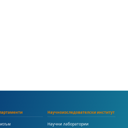
партаменти
Научноизследователски институт
ризъм
Научни лаборатории