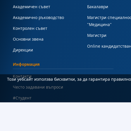
Академичен съвет
Бакалаври
Академично ръководство
Магистри специално
"Медицина"
Контролен съвет
Магистри
Основни звена
Online кандидатства
Дирекции
Информация
Контакти
Този уебсайт използва бисквитки, за да гарантира правил
Често задавани въпроси
#Студент
Карта на сайта
Декларация за достъпност