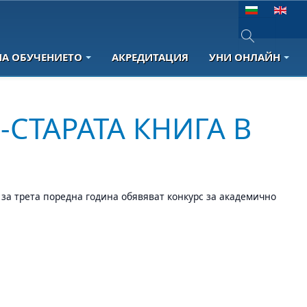
Изберете език
НА ОБУЧЕНИЕТО
АКРЕДИТАЦИЯ
УНИ ОНЛАЙН
Type 2 or more 
Й-СТАРАТА КНИГА В
за трета поредна година обявяват конкурс за академично