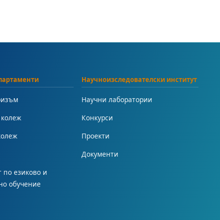
партаменти
Научноизследователски институт
ризъм
Научни лаборатории
 колеж
Конкурси
колеж
Проекти
Документи
 по езиково и
но обучение