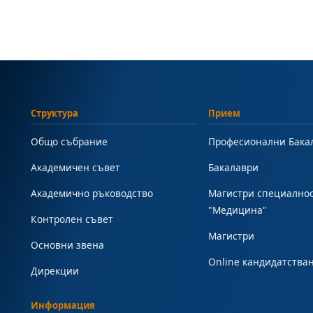
Структура
Прием
Общо събрание
Професионални Бака
Академичен съвет
Бакалаври
Академично ръководство
Магистри специално
"Медицина"
Контролен съвет
Магистри
Основни звена
Online кандидатства
Дирекции
Информация