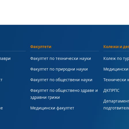
Факултети
Колежи и де
лаври
Факултет по технически науки
Колеж по ту
Факултет по природни науки
Медицински
ст
Факултет по обществени науки
Технически 
Факултет по обществено здраве и
ДКПРПС
здравни грижи
Департамент
не
Медицински факултет
подготвител