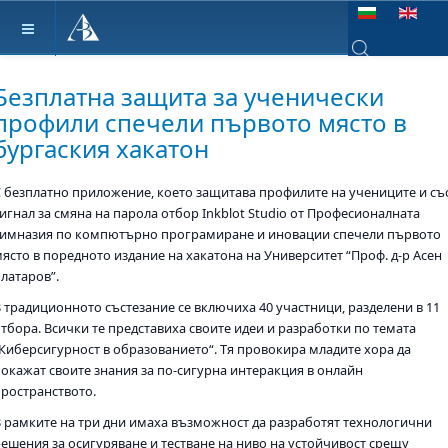
Изберете език
Type 2 or more ch
Безплатна защита за ученически
профили спечели първото място в
бургаския хакатон
С безплатно приложение, което защитава профилите на учениците и съ
сигнал за смяна на парола отбор Inkblot Studio от Професионалната
гимназия по компютърно програмиране и иновации спечели първото
място в поредното издание на хакатона на Университет “Проф. д-р Асен
Златаров”.
В традиционното състезание се включиха 40 участници, разделени в 11
отбора. Всички те представиха своите идеи и разработки по темата
„Киберсигурност в образованието“. Тя провокира младите хора да
покажат своите знания за по-сигурна интеракция в онлайн
пространството.
В рамките на три дни имаха възможност да разработят технологични
решения за осигуряване и тестване на ниво на устойчивост срещу