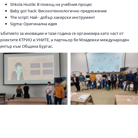
Shkola Hustle: В помощ на учебния процес
Baby got hack: Високотехнологично предложение
The script: Най - добър хакерски инструмент
Sigma: Оригинална идея
Събитието за иновации и тази година се организира като част от
проектите КТРИО и УНИТЕ, а партньор бе Младежки международен
център към Община Бургас.