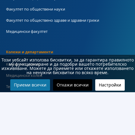
Факултет по обществени науки
Факултет по обществено здраве и здравни грижи
Медицински факултет
Колежи и департаменти
Този уебсайт използва бисквитки, за да гарантира правилното
му функциониране и да подобри вашето потребителско
Колеж по туризъм
изживяване. Можете да приемете или откажете използването
на ненужни бисквитки по всяко време.
Медицински колеж
Приеми всички
Откажи всички
Настройки
Технически колеж
ДКПРПС
Департамент по езиково и подготвително обучение
Научноизследователски институт