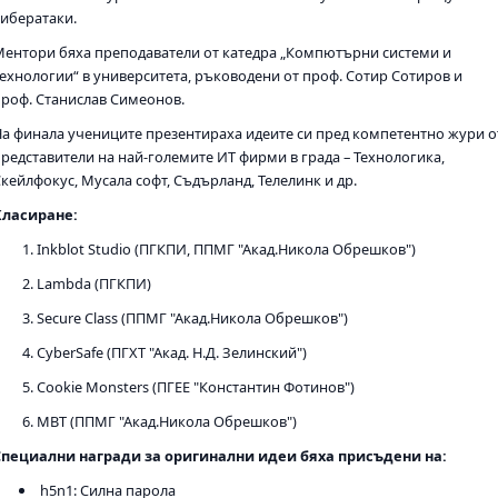
кибератаки.
Ментори бяха преподаватели от катедра „Компютърни системи и
технологии“ в университета, ръководени от проф. Сотир Сотиров и
проф. Станислав Симеонов.
На финала учениците презентираха идеите си пред компетентно жури о
представители на най-големите ИТ фирми в града – Технологика,
кейлфокус, Мусала софт, Съдърланд, Телелинк и др.
Класиране:
Inkblot Studio (ПГКПИ, ППМГ "Акад.Никола Обрешков")
Lambda (ПГКПИ)
Secure Class (ППМГ "Акад.Никола Обрешков")
CyberSafe (ПГХТ "Акад. Н.Д. Зелинский")
Cookie Monsters (ПГЕЕ "Константин Фотинов")
MBT (ППМГ "Акад.Никола Обрешков")
Специални награди за оригинални идеи бяха присъдени на:
h5n1: Силна парола