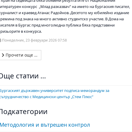
В края на седмицата бяха обявени резултатите от Националния
литературен конкурс „Млад разказвач“ на името на бургаския писател,
журналист и краевед Атанас Радойнов. Десетото му юбилейно издание
премина под знака на много активно студентско участие. В Дома на
писателя в Бургас пред многолюдна публика бяха представени
призьорите в конкурса.
Понеделник, 23 февруари 2026 07:58
Прочети още …
Още статии …
Бургаският държавен университет подписа меморандум за
сътрудничество с Медицински център „Стем Плюс“
Подкатегории
Методология и вътрешен контрол