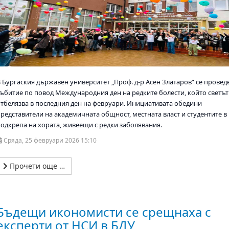
В Бургаския държавен университет „Проф. д-р Асен Златаров“ се провед
събитие по повод Международния ден на редките болести, който светът
отбелязва в последния ден на февруари. Инициативата обедини
представители на академичната общност, местната власт и студентите в
подкрепа на хората, живеещи с редки заболявания.
Сряда, 25 февруари 2026 15:10
Прочети още …
Бъдещи икономисти се срещнаха с
експерти от НСИ в БДУ