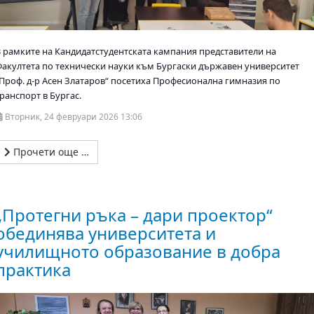
В рамките на Кандидатстудентската кампания представители на
Факултета по технически науки към Бургаски държавен университет
„Проф. д-р Асен Златаров“ посетиха Професионална гимназия по
ранспорт в Бургас.
Вторник, 24 февруари 2026 13:06
Прочети още …
„Протегни ръка – дари проектор“
обединява университета и
училищното образование в добра
практика