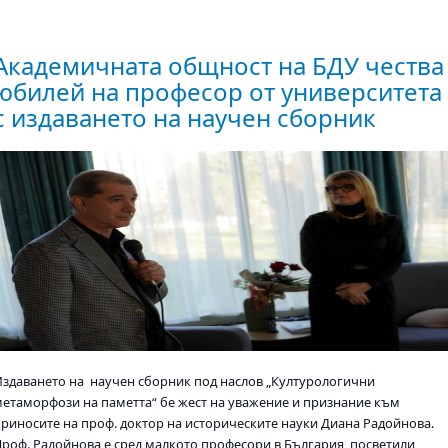
Академичната общност на БДУ чества
юбилей на професор от университета
с издаването на научен сборник
Издаването на научен сборник под наслов „Културологични
метаморфози на паметта“ бе жест на уважение и признание към
приносите на проф. доктор на историческите науки Диана Радойнова.
Проф. Радойнова е сред малкото професори в България, посветили