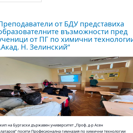
Преподаватели от БДУ представиха
образователните възможности пред
ученици от ПГ по химични технологи
„Акад. Н. Зелинский“
Екип на Бургаски държавен университет „Проф. д-р Асен
Златаров“ посети Професионална гимназия по химични технологии