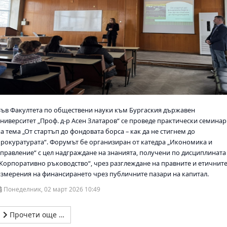
Във Факултета по обществени науки към Бургаския държавен
университет „Проф. д-р Асен Златаров“ се проведе практически семинар
а тема „От стартъп до фондовата борса – как да не стигнем до
прокуратурата“. Форумът бе организиран от катедра „Икономика и
управление“ с цел надграждане на знанията, получени по дисциплината
„Корпоративно ръководство“, чрез разглеждане на правните и етичнит
измерения на финансирането чрез публичните пазари на капитал.
Понеделник, 02 март 2026 10:49
Прочети още …