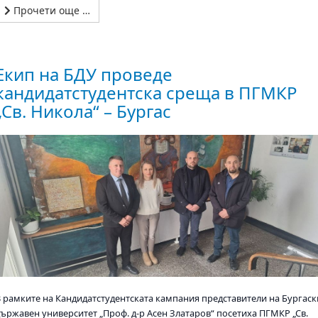
Прочети още …
Екип на БДУ проведе
кандидатстудентска среща в ПГМКР
„Св. Никола“ – Бургас
В рамките на Кандидатстудентската кампания представители на Бургаск
държавен университет „Проф. д-р Асен Златаров“ посетиха ПГМКР „Св.