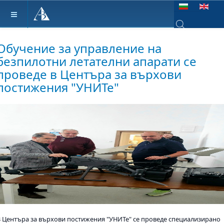
Изберете език
Type 2 or more ch
Обучение за управление на
безпилотни летателни апарати се
проведе в Центъра за върхови
постижения "УНИТе"
В Центъра за върхови постижения "УНИТе" се проведе специализирано