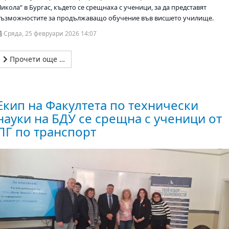
икола“ в Бургас, където се срещнаха с ученици, за да представят
възможностите за продължаващо обучение във висшето училище.
Сряда, 25 февруари 2026 14:07
Прочети още …
Екип на Факултета по технически
науки на БДУ се срещна с ученици от
ПГ по транспорт