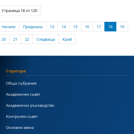
Страница 18 от 120
Начало
Предишна
13
14
15
16
17
18
19
20
21
22
Следваща
Край
Структура
Общо събрание
Академичен съвет
Академично ръководство
Контролен съвет
Основни звена