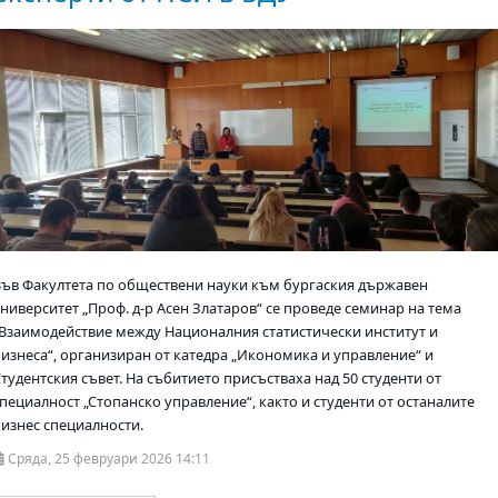
Във Факултета по обществени науки към бургаския държавен
университет „Проф. д-р Асен Златаров“ се проведе семинар на тема
„Взаимодействие между Националния статистически институт и
бизнеса“, организиран от катедра „Икономика и управление“ и
тудентския съвет. На събитието присъстваха над 50 студенти от
специалност „Стопанско управление“, както и студенти от останалите
бизнес специалности.
Сряда, 25 февруари 2026 14:11