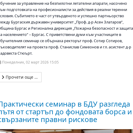
обучение за управление на безпилотни летателни апарати, насочено
към подготовката на професионалисти за действия в реални теренни
условия. Събитието е част от утвърденото и успешно партньорство
между Бургаския държавен университет „Проф. д-р Асен Златаров“,
Община Бургас и Регионална дирекция „Пожарна безопасност и защит
на населението“ – Бургас. С приветствени думи към участниците в
обучителния семинар се обърнаха ректорът проф. Сотир Сотиров,
ръководителят на проекта проф. Станислав Симеонов и гл. асистент д-р
Радовеста Стюърт.
Понеделник, 02 март 2026 15:05
Прочети още …
Практически семинар в БДУ разгледа
пътя от стартъп до фондовата борса и
свързаните правни рискове