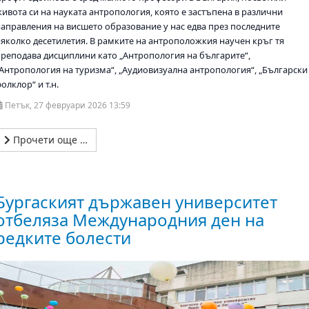
живота си на науката антропология, която е застъпена в различни
направления на висшето образование у нас едва през последните
няколко десетилетия. В рамките на антроположкия научен кръг тя
преподава дисциплини като „Антропология на българите“,
„Антропология на туризма“, „Аудиовизуална антропология“, „Български
олклор“ и т.н.
Петък, 27 февруари 2026 13:59
Прочети още …
Бургаският държавен университет
отбеляза Международния ден на
редките болести