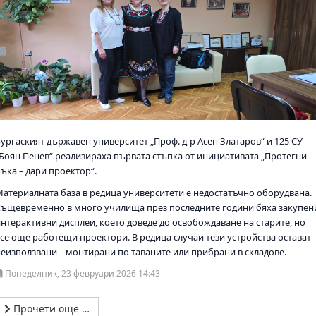
Бургаският държавен университет „Проф. д-р Асен Златаров“ и 125 СУ
„Боян Пенев“ реализираха първата стъпка от инициативата „Протегни
ъка – дари проектор“.
Материалната база в редица университети е недостатъчно оборудвана.
Същевременно в много училища през последните години бяха закупен
интерактивни дисплеи, което доведе до освобождаване на старите, но
все още работещи проектори. В редица случаи тези устройства остават
неизползвани – монтирани по таваните или прибрани в складове.
Понеделник, 23 февруари 2026 14:43
Прочети още …