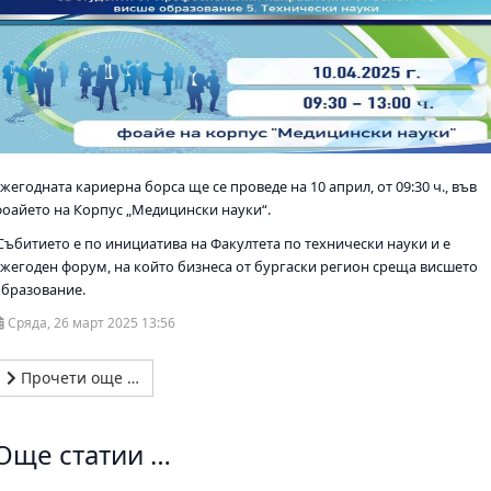
жегодната кариерна борса ще се проведе на 10 април, от 09:30 ч., във
фоайето на Корпус „Медицински науки“.
Събитието е по инициатива на Факултета по технически науки и е
ежегоден форум, на който бизнеса от бургаски регион среща висшето
образование.
Сряда, 26 март 2025 13:56
Прочети още …
Още статии …