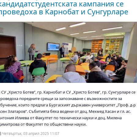
кандидатстудентската кампания се
проведоха в Карнобат и Сунгурларе
 СУ „Христо Ботев“, гр. Карнобат и СУ „Христо Ботев“, гр. Сунгурларе се
проведоха поредните срещи за запознаване с възможностите за
обучение, които предлага Бургаският държавен университет „Проф. д-р
сен Златаров“. Събитията бяха водени от доц. Мехмед Хасан и гл. ас.
Антония Илиева от Факултет по технически науки и доц. Милена
Димитрова от Факултет по обществени науки.
Четвъртък, 03 април 2025 11:07