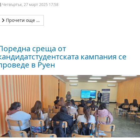
Четвъртък, 27 март 2025 17:58
Прочети още …
Поредна среща от
кандидатстудентската кампания се
проведе в Руен