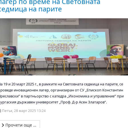
лагер по време на Световната
седмица на парите
а 19 и 20 март 2025 г., в рамките на Световната седмица на парите, се
проведе иновационен лагер, организиран от СУ „Епископ Константин
Преславски“ в партньорство с катедра „Икономика и управление“ при
Бургаския държавен университет „Проф. Д-р Асен Златаров“.
Петък, 28 март 2025 13:24
Прочети още …