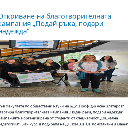
Откриване на благотворителната
кампания „Подай ръка, подари
надежда“
Във Факултета по обществени науки на БДУ „Проф. д-р Асен Златаров“
стартира благотворителната кампания „Подай ръка, подари надежда“.
Кампанията е организирана от студенти от специалност „Социална
едагогика“, 3-ти курс, в подкрепа на ДПЛУИ „Св. Св. Константин и Елена