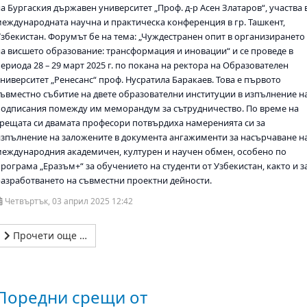
а Бургаския държавен университет „Проф. д-р Асен Златаров“, участва 
международната научна и практическа конференция в гр. Ташкент,
Узбекистан. Форумът бе на тема: „Чуждестранен опит в организирането
на висшето образование: трансформация и иновации“ и се проведе в
ериода 28 – 29 март 2025 г. по покана на ректора на Образователен
университет „Ренесанс“ проф. Нусратила Баракаев. Това е първото
съвместно събитие на двете образователни институции в изпълнение н
подписания помежду им меморандум за сътрудничество. По време на
срещата си двамата професори потвърдиха намеренията си за
изпълнение на заложените в документа ангажименти за насърчаване н
международния академичен, културен и научен обмен, особено по
рограма „Еразъм+“ за обучението на студенти от Узбекистан, както и з
разработването на съвместни проектни дейности.
Четвъртък, 03 април 2025 12:42
Прочети още …
Поредни срещи от