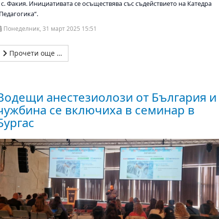
– с. Факия. Инициативата се осъществява със съдействието на Катедра
Педагогика“.
Понеделник, 31 март 2025 15:51
Прочети още …
Водещи анестезиолози от България и
чужбина се включиха в семинар в
Бургас