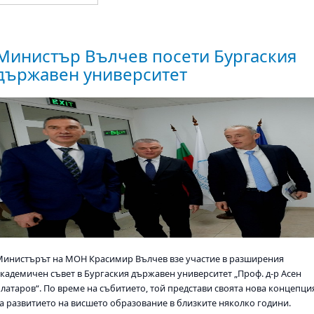
Министър Вълчев посети Бургаския
държавен университет
Министърът на МОН Красимир Вълчев взе участие в разширения
академичен съвет в Бургаския държавен университет „Проф. д-р Асен
Златаров“. По време на събитието, той представи своята нова концепци
за развитието на висшето образование в близките няколко години.