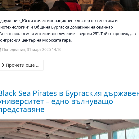
Сдружение „Югоизточен иновационен клъстер по генетика и
биотехнологии“ и Община Бургас са домакини на семинар
Анестезиология и интензивно лечение – версия 25“. Той се провежда в
конгресния център на Морската гара.
Понеделник, 31 март 2025 14:16
Прочети още …
Black Sea Pirates в Бургаския държаве
университет – едно вълнуващо
представяне