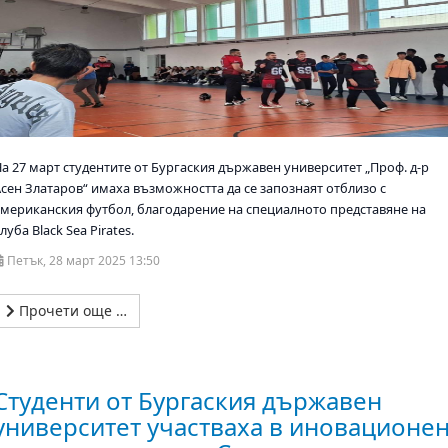
На 27 март студентите от Бургаския държавен университет „Проф. д-р
Асен Златаров“ имаха възможността да се запознаят отблизо с
американския футбол, благодарение на специалното представяне на
луба Black Sea Pirates.
Петък, 28 март 2025 13:50
Прочети още …
Студенти от Бургаския държавен
университет участваха в иновационе