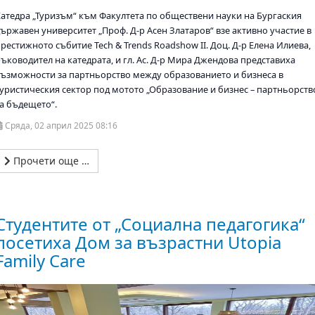
Катедра „Туризъм“ към Факултета по обществени науки на Бургаския
държавен университет „Проф. Д-р Асен Златаров“ взе активно участие в
рестижното събитие Tech & Trends Roadshow II. Доц. Д-р Елена Илиева,
ръководител на катедрата, и гл. Ас. Д-р Мира Джендова представиха
възможности за партньорство между образованието и бизнеса в
туристическия сектор под мотото „Образование и бизнес – партньорств
за бъдещето“.
Сряда, 02 април 2025 08:16
Прочети още …
Студентите от „Социална педагогика“
посетиха Дом за възрастни Utopia
Family Care