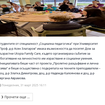
Студентите от специалност „Социална педагогика“ при Университет
„Проф. д-р Асен Златаров“ имаха възможността да посетят Дом за
ъзрастни Utopia Family Care, където организираха събитие за
обогатяване на личностното им израстване и социални умения.
Инициативата беше част от проекта „Пролетно разцъфване и лична
изява“ и беше осъществена с подкрепата на техните преподаватели –
оц. д-р Златка Димитрова, доц. д-р Надежда Калоянова и доц. д-р
Гергана Аврамова.
Понеделник, 31 март 2025 16:11
Прочети още …