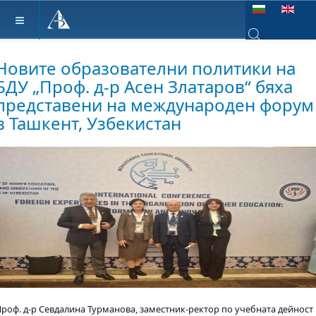
Изберете език
Type 2 or more ch
Новите образователни политики на
БДУ „Проф. д-р Асен Златаров“ бяха
представени на международен форум
в Ташкент, Узбекистан
Проф. д-р Севдалина Турманова, заместник-ректор по учебната дейност