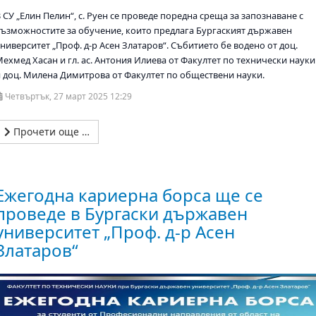
 СУ „Елин Пелин“, с. Руен се проведе поредна среща за запознаване с
възможностите за обучение, които предлага Бургаският държавен
ниверситет „Проф. д-р Асен Златаров“. Събитието бе водено от доц.
Мехмед Хасан и гл. ас. Антония Илиева от Факултет по технически науки
и доц. Милена Димитрова от Факултет по обществени науки.
Четвъртък, 27 март 2025 12:29
Прочети още …
Ежегодна кариерна борса ще се
проведе в Бургаски държавен
университет „Проф. д-р Асен
Златаров“