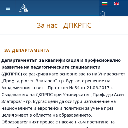
Изберете език
За нас - ДПКРПС
Type 2 or more ch
ЗА ДЕПАРТАМЕНТА
Департаментът за квалификация и професионално
развитие на педагогическите специалисти
(ДКПРПС)
се разкрива като основно звено на Университет
„Проф. д-р Асен Златаров“- гр. Бургас, с решение на
Академичния съвет – Протокол № 34 от 21.06.2017 г.
Създаването на ДКПРПС при Университет „Проф. д-р Асен
Златаров“ - гр. Бургас цели да осигури изпълнение на
националните и европейски политики за учене през
целия живот в областта на образованието.
Образователният процес е насочен към постигане на