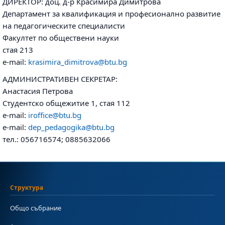
ДИРЕКТОР: доц. д-р Красимира Димитрова
Департамент за квалификация и професионално развитие
на педагогическите специалисти
Факултет по обществени науки
стая 213
e-mail:
krasimira_dimitrova@btu.bg
АДМИНИСТРАТИВЕН СЕКРЕТАР:
Анастасия Петрова
Студентско общежитие 1, стая 112
e-mail:
iroffice@btu.bg
e-mail:
dep_pedagogika@btu.bg
тел.: 056716574; 0885632066
Структура
Общо събрание