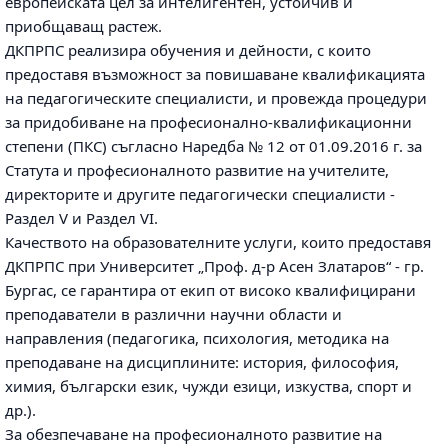
европейската цел за интелигентен, устойчив и
приобщаващ растеж.
ДКПРПС реализира обучения и дейности, с които
предоставя възможност за повишаване квалификацията
на педагогическите специалисти, и провежда процедури
за придобиване на професионално-квалификационни
степени (ПКС) съгласно Наредба № 12 от 01.09.2016 г. за
Статута и професионалното развитие на учителите,
директорите и другите педагогически специалисти -
Раздел V и Раздел VI.
Качеството на образователните услуги, които предоставя
ДКПРПС при Университет „Проф. д-р Асен Златаров“ - гр.
Бургас, се гарантира от екип от високо квалифицирани
преподаватели в различни научни области и
направления (педагогика, психология, методика на
преподаване на дисциплините: история, философия,
химия, български език, чужди езици, изкуства, спорт и
др.).
За обезпечаване на професионалното развитие на