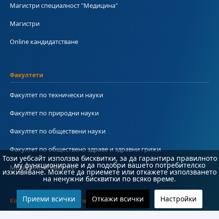
Магистри специалност "Медицина"
Магистри
Online кандидатстване
Факултети
Факултет по технически науки
Факултет по природни науки
Факултет по обществени науки
Факултет по обществено здраве и здравни грижи
Този уебсайт използва бисквитки, за да гарантира правилното
му функциониране и да подобри вашето потребителско
Медицински факултет
изживяване. Можете да приемете или откажете използването
на ненужни бисквитки по всяко време.
Приеми всички
Откажи всички
Настройки
Колежи и департаменти