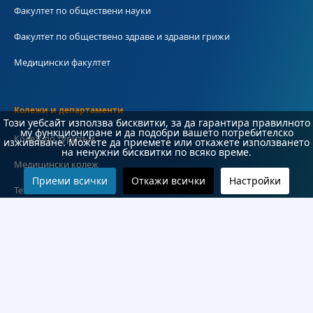
Факултет по обществени науки
Факултет по обществено здраве и здравни грижи
Медицински факултет
Колежи и департаменти
Този уебсайт използва бисквитки, за да гарантира правилното
му функциониране и да подобри вашето потребителско
Колеж по туризъм
изживяване. Можете да приемете или откажете използването
на ненужни бисквитки по всяко време.
Медицински колеж
Приеми всички
Откажи всички
Настройки
Технически колеж
ДКПРПС
Департамент по езиково и подготвително обучение
Научноизследователски институт