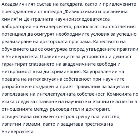
Академичният състав на катедрата, както и привлечените
преподаватели от катедра „Физикохимия и органична
химия“ и Централната научноизследователска
лаборатория на Университета, разполагат със съответния
потенциал да осигурят необходимите условия за успешно
реализиране на докторската програма. Качеството на
обучението ще се осигурява според утвърдените практики
в Университета. Правилниците за устройство и дейност
гарантират спазването на академичните свободи и
нетърпимост към дискриминация. За управление на
правата на интелектуална собственост при научните
разработки е създаден и приет Правилник за защита и
използване на интелектуалната собственост. Комисията по
етика следи за спазване на научните и етичните аспекти в
отношенията между ръководител и докторант,
осъществява системен контрол срещу плагиатство,
изпитни измами, както и защитава престижа на
Университета.