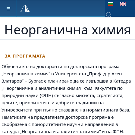
Изберете език
Неорганична химия
Type 2 or more ch
ЗА ПРОГРАМАТА
Обучението на докторанти по докторската програма
„Неорганична химия” в Университета „Проф. д-р Асен
Златаров” – Бургас е планирано да се извършва в Катедра
„Неорганична и аналитична химия“ към Факултета по
природни науки (ФПН) съгласно мисията, стратегията,
целите, приоритетите и добрите традиции на
Университета при пълно спазване на нормативната база.
Тематиката на предлаганата докторска програма е
съобразена с приоритетните научни направления в
катедра „Неорганична и аналитична химия“ и на ФПН.