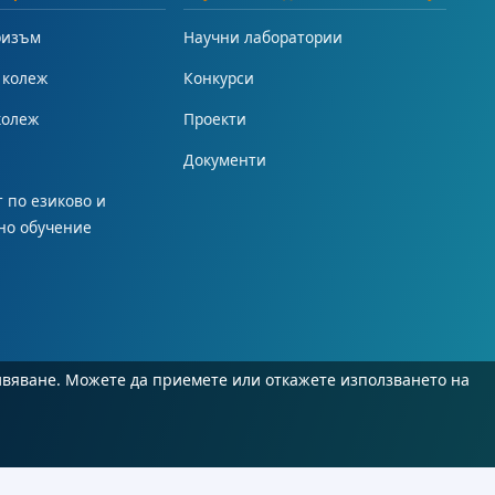
ризъм
Научни лаборатории
 колеж
Конкурси
колеж
Проекти
Документи
 по езиково и
но обучение
ивяване. Можете да приемете или откажете използването на