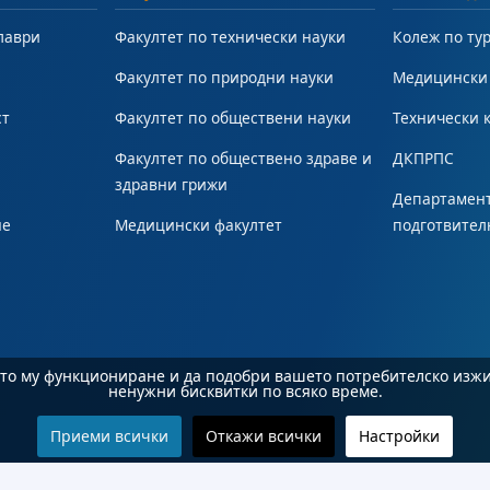
лаври
Факултет по технически науки
Колеж по ту
Факултет по природни науки
Медицински
ст
Факултет по обществени науки
Технически 
Факултет по обществено здраве и
ДКПРПС
здравни грижи
Департамент
не
Медицински факултет
подготвител
ното му функциониране и да подобри вашето потребителско изж
ненужни бисквитки по всяко време.
Приеми всички
Откажи всички
Настройки