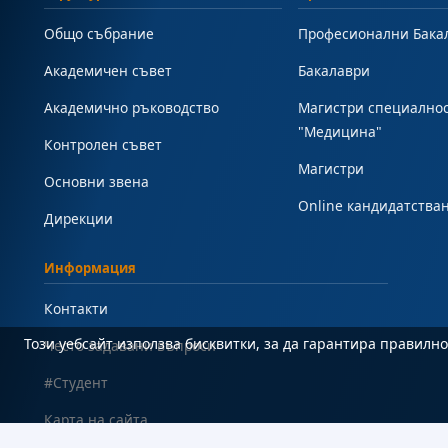
Общо събрание
Професионални Бака
Академичен съвет
Бакалаври
Академично ръководство
Магистри специално
"Медицина"
Контролен съвет
Магистри
Основни звена
Online кандидатства
Дирекции
Информация
Контакти
Този уебсайт използва бисквитки, за да гарантира правил
Често задавани въпроси
#Студент
Карта на сайта