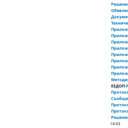
Решени
Обявле
Докуме
Технич
Приложе
Приложе
Приложе
Приложе
Приложе
Приложе
Приложе
Приложе
Методик
ЕЕДОП
-
Протоко
Съобщен
Протоко
Протоко
Решение
14:03