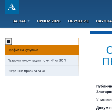
ЗА НАС
ПРИЕМ 2026
ОБУЧЕНИЕ
НАУЧНА
Профил на купувача
П
Пазарни консултации по чл. 44 от ЗОП
Вътрешни правила за ОП
Публично
Златаро
Уникален
Докуме