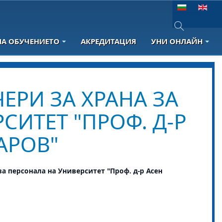
Изберете език
НА ОБУЧЕНИЕТО
АКРЕДИТАЦИЯ
УНИ ОНЛАЙН
Type 2 or more 
ЕРИ ЗА ХРАНА ЗА
СИТЕТ "ПРОФ. Д-Р
АРОВ"
за персонала на Университет "Проф. д-р Асен