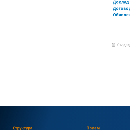
Доклад
Догово
Обявле
Създад
Структура
Прием