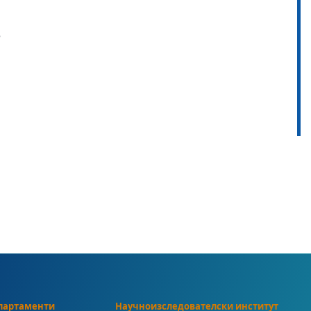
6
партаменти
Научноизследователски институт