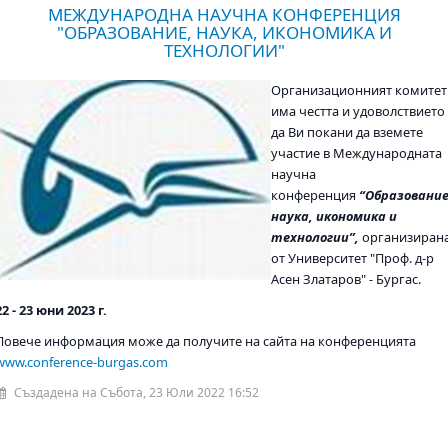
МЕЖДУНАРОДНА НАУЧНА КОНФЕРЕНЦИЯ
"ОБРАЗОВАНИЕ, НАУКА, ИКОНОМИКА И
ТЕХНОЛОГИИ"
Организационният комитет
има честта и удоволствието
да Ви покани да вземете
участие в Международната
научна
конференция
“
Образование
наука, икономика и
технологии”,
организиран
от Университет "Проф. д-р
Асен Златаров" - Бургас.
22 - 23 юни 2023 г.
Повече информация може да получите на сайта на конференцията
www.conference-burgas.com
Създадена на Събота, 23 Юли 2022 16:52