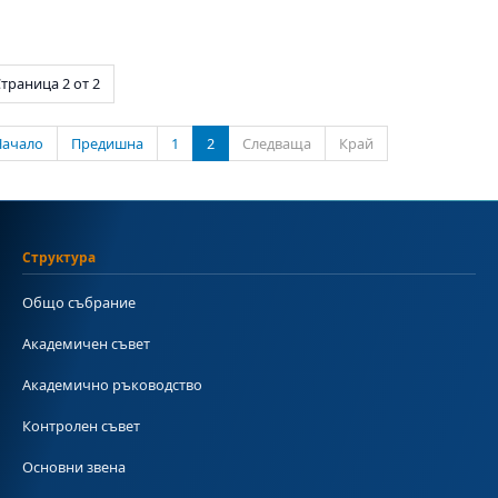
траница 2 от 2
Начало
Предишна
1
2
Следваща
Край
Структура
Общо събрание
Академичен съвет
Академично ръководство
Контролен съвет
Основни звена