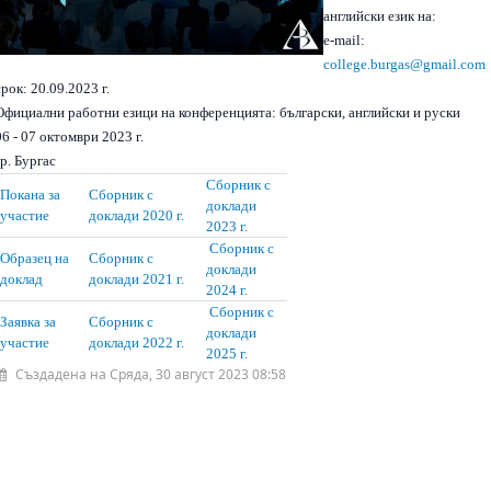
английски език на:
e-mail:
college.burgas@gmail.com
срок: 20.09.2023 г.
Официални работни езици на конференцията:
български,
английски и
руски
06 - 07 октомври 2023 г.
гр. Бургас
Сборник с
Покана за
Сборник с
доклади
участие
доклади 2020 г.
2023 г.
Сборник с
Образец на
Сборник с
доклади
доклад
доклади 2021 г.
2024 г.
Сборник с
Заявка за
Сборник с
доклади
участие
доклади 2022 г.
2025 г.
Създадена на Сряда, 30 август 2023 08:58