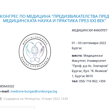
КОНГРЕС ПО МЕДИЦИНА "ПРЕДИЗВИКАТЕЛСТВА ПРЕ
МЕДИЦИНСКАТА НАУКА И ПРАКТИКА ПРЕЗ XXI ВЕК"
МЕДИЦИНСКИ ФАКУЛТЕТ
01 – 03 септември 2022
Бургас
място:
Медицински
Факултет, Университет
"Проф. д-р Ас. Златаров" 
Бургас,
бул. "Я. Якимов"
1, Бургас 8010
тeл:
056/ 716 902; +359
885643332
e-mail:
medicine-burgas@uniburgas.bg
Създадена на Четвъртък, 10 март 2022 13:45