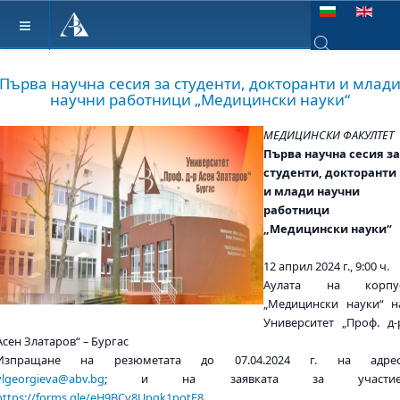
Изберете език
Type 2 or more ch
Първа научна сесия за студенти, докторанти и млад
научни работници „Медицински науки“
МЕДИЦИНСКИ ФАКУЛТЕТ
Първа научна сесия за
студенти, докторанти
и млади научни
работници
„Медицински науки“
12 април 2024 г., 9:00 ч.
Аулата на корпу
„Медицински науки“ н
Университет „Проф. д-
Асен Златаров“ – Бургас
Изпращане на резюметата до 07.04.2024 г. на адрес
vlgeorgieva@abv.bg
; и на заявката за участие
https://forms.gle/eH9BCy8Upqk1potE8