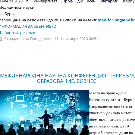
03-04.11.2023 г., Университет „Проф. д-р Асен Златаров“, Корпу
Медицински науки
гр. Бургас
Изпращане на резюмета - до
29.10.2023
г. на е-мейл:
med-forum@abv.b
ИНФОРМАЦИЯ ЗА СЪБИТИЕТО
Шаблон на резюме
Създадена на Понеделник, 11 септември 2023 08:51
МЕЖДУНАРОДНА НАУЧНА КОНФЕРЕНЦИЯ "ТУРИЗЪМ
ОБРАЗОВАНИЕ, БИЗНЕС"
Място на провеждане:
Колеж по туризъм – Бургас
Изпращане на заявката за
участие и доклада в пълен
обем, включително резюме
на английски език до 10
реда и 5 ключови думи на