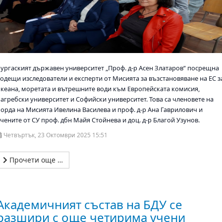
Бургаският държавен университет „Проф. д-р Асен Златаров“ посрещна
водещи изследователи и експерти от Мисията за възстановяване на ЕС з
океана, моретата и вътрешните води към Европейската комисия,
Загребски университет и Софийски университет. Това са членовете на
борда на Мисията Ивелина Василева и проф. д-р Ана Гаврилович и
чените от СУ проф. дбн Майя Стойнева и доц. д-р Благой Узунов.
Четвъртък, 23 Октомври 2025 15:51
Прочети още …
Академичният състав на БДУ се
разшири с още четирима учени