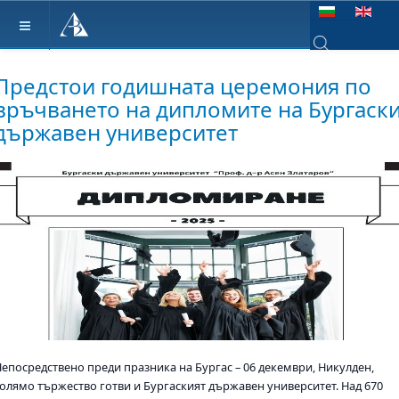
Изберете език
Type 2 or more ch
Предстои годишната церемония по
връчването на дипломите на Бургаск
държавен университет
Непосредствено преди празника на Бургас – 06 декември, Никулден,
голямо тържество готви и Бургаският държавен университет. Над 670