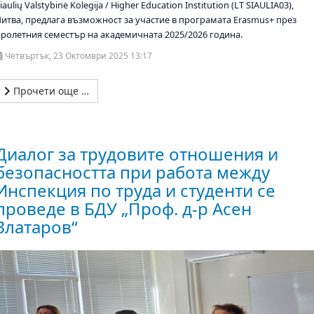
iaulių Valstybinė Kolegija / Higher Education Institution (LT SIAULIA03),
Литва, предлага възможност за участие в програмата Erasmus+ през
пролетния семестър на академичната 2025/2026 година.
Четвъртък, 23 Октомври 2025 13:17
Прочети още …
Диалог за трудовите отношения и
безопасността при работа между
Инспекция по труда и студенти се
проведе в БДУ „Проф. д-р Асен
Златаров“