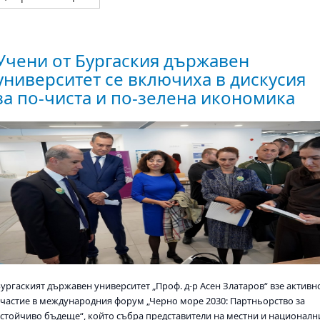
Учени от Бургаския държавен
университет се включиха в дискусия
за по-чиста и по-зелена икономика
Бургаският държавен университет „Проф. д-р Асен Златаров“ взе активн
участие в международния форум „Черно море 2030: Партньорство за
устойчиво бъдеще“, който събра представители на местни и националн