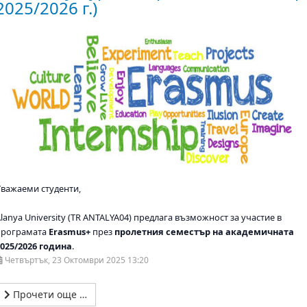
2025/2026 г.)
Уважаеми студенти,
lanya University (TR ANTALYA04) предлага възможност за участие в
програмата
Erasmus+
през
пролетния семестър на академичната
2025/2026 година
.
Четвъртък, 23 Октомври 2025 13:20
Прочети още …