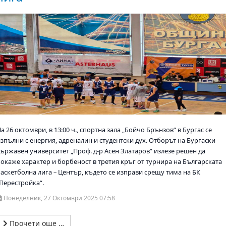
а 26 октомври, в 13:00 ч., спортна зала „Бойчо Брънзов“ в Бургас се
изпълни с енергия, адреналин и студентски дух. Отборът на Бургаски
държавен университет „Проф. д-р Асен Златаров“ излезе решен да
покаже характер и борбеност в третия кръг от турнира на Българската
баскетболна лига – Център, където се изправи срещу тима на БК
„Перестройка“.
Понеделник, 27 Октомври 2025 07:58
Прочети още …