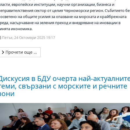
власти, европейски институции, научни организации, бизнеса и
неправителствения сектор от целия Черноморски регион. Събитието бе
посветено на общите усилия за опазване на морската и крайбрежната
среда, насърчаване на зеления преход и внедряване на иновации в
синята икономика.
Петък, 24 Октомври 2025 19:17
Прочети още …
Дискусия в БДУ очерта най-актуалнит
теми, свързани с морските и речните
зони