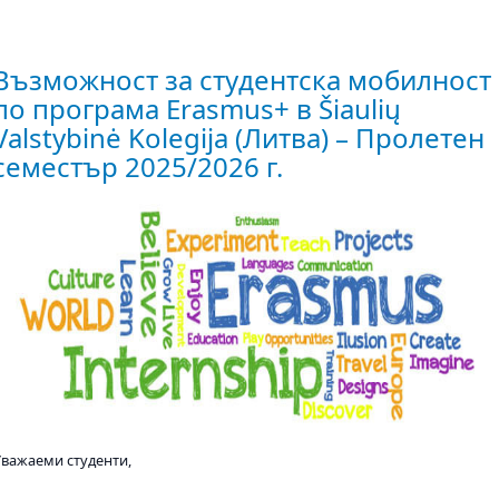
Възможност за студентска мобилност
по програма Erasmus+ в Šiaulių
Valstybinė Kolegija (Литва) – Пролетен
семестър 2025/2026 г.
Уважаеми студенти,