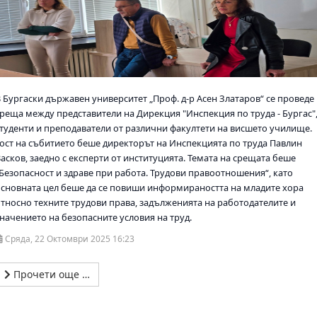
В Бургаски държавен университет „Проф. д-р Асен Златаров“ се проведе
среща между представители на Дирекция "Инспекция по труда - Бургас"
студенти и преподаватели от различни факултети на висшето училище.
Гост на събитието беше директорът на Инспекцията по труда Павлин
асков, заедно с експерти от институцията. Темата на срещата беше
„Безопасност и здраве при работа. Трудови правоотношения“, като
основната цел беше да се повиши информираността на младите хора
относно техните трудови права, задълженията на работодателите и
значението на безопасните условия на труд.
Сряда, 22 Октомври 2025 16:23
Прочети още …