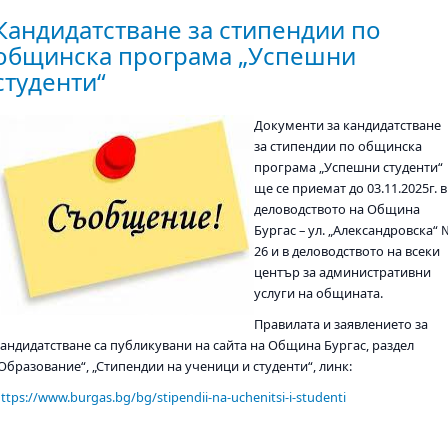
Кандидатстване за стипендии по
общинска програма „Успешни
студенти“
Документи за кандидатстване
за стипендии по общинска
програма „Успешни студенти“
ще се приемат до 03.11.2025г. в
деловодството на Община
Бургас – ул. „Александровска“ 
26 и в деловодството на всеки
център за административни
услуги на общината.
Правилата и заявлението за
кандидатстване са публикувани на сайта на Община Бургас, раздел
Образование“, „Стипендии на ученици и студенти“, линк:
ttps://www.burgas.bg/bg/stipendii-na-uchenitsi-i-studenti