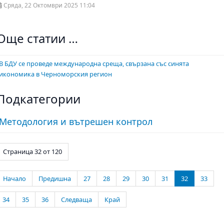
Сряда, 22 Октомври 2025 11:04
Още статии …
В БДУ се проведе международна среща, свързана със синята
икономика в Черноморския регион
Подкатегории
Методология и вътрешен контрол
Страница 32 от 120
Начало
Предишна
27
28
29
30
31
32
33
34
35
36
Следваща
Край