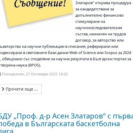
Златаров“ открива процедура
за кандидатстване за
допълнително финансово
стимулиране на
научноизследователския
състав, назначен на трудов
договор, за авторство или
съавторство на научни публикации в списания, реферирани или
ндексирани в световните бази данни Web of Science или Scopus за 2024
., обвързано със споделяне на научни резултати в Български портал за
отворена наука (BPOS).
Понеделник, 27 Октомври 2025 14:20
Прочети още …
БДУ „Проф. д-р Асен Златаров“ с първ
победа в Българската баскетболна
лига