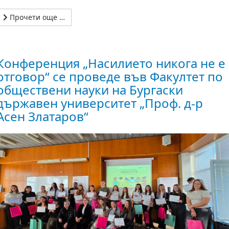
Прочети още …
Конференция „Насилието никога не е
отговор“ се проведе във Факултет по
обществени науки на Бургаски
държавен университет „Проф. д-р
Асен Златаров“