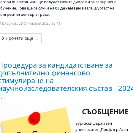
негови възпитаници ще получат своите дипломи за завършено
обучение. Това ще се случи на
03 декември
в зала „Бургас“ на
Конгресния център в града.
Вторник, 28 Октомври 2025 13:41
Прочети още …
Процедура за кандидатстване за
допълнително финансово
стимулиране на
научноизследователския състав - 202
г.
СЪОБЩЕНИЕ
Бургаски държавен
университет „Проф. д-р Асен