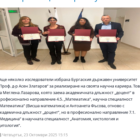
Още няколко изследователи избраха Бургаския държавен университет
Проф. д-р Асен Златаров“ за реализиране на своята научна кариера. Тов
са Меглена Лазарова, която заема академичната длъжност „доцент“ в
професионално направление 4.5. „Математика“, научна специалност
„Математика“ (Висша математика) и Антоанета Фъсова, отново с
академична длъжност „доцент“, но в професионално направление 7.1.
„Медицина“ в научната специалност „Анатомия, хистология и
цитология“.
Четвъртък, 23 Октомври 2025 15:15