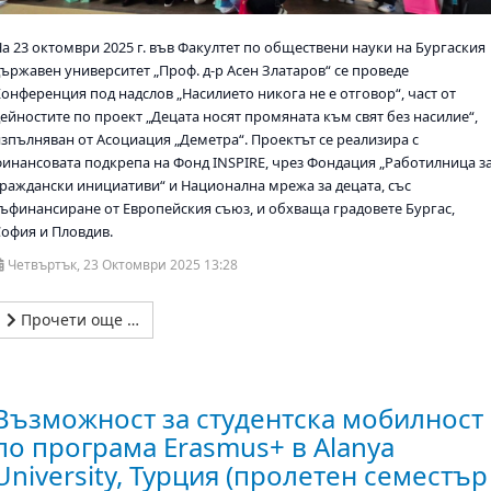
На 23 октомври 2025 г. във Факултет по обществени науки на Бургаския
държавен университет „Проф. д-р Асен Златаров“ се проведе
Конференция под надслов „Насилието никога не е отговор“, част от
дейностите по проект „Децата носят промяната към свят без насилие“,
изпълняван от Асоциация „Деметра“. Проектът се реализира с
финансовата подкрепа на Фонд INSPIRE, чрез Фондация „Работилница з
граждански инициативи“ и Национална мрежа за децата, със
съфинансиране от Европейския съюз, и обхваща градовете Бургас,
София и Пловдив.
Четвъртък, 23 Октомври 2025 13:28
Прочети още …
Възможност за студентска мобилност
по програма Erasmus+ в Alanya
University, Турция (пролетен семестър