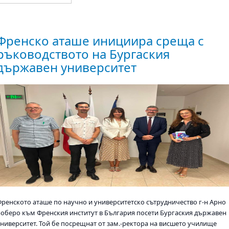
Френско аташе инициира среща с
ръководството на Бургаския
държавен университет
Френското аташе по научно и университетско сътрудничество г-н Арно
Боберо към Френския институт в България посети Бургаския държавен
университет. Той бе посрещнат от зам.-ректора на висшето училище