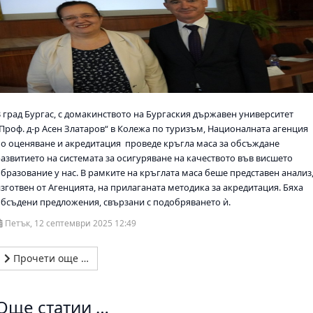
В град Бургас, с домакинството на Бургаския държавен университет
„Проф. д-р Асен Златаров“ в Колежа по туризъм, Националната агенция
по оценяване и акредитация проведе кръгла маса за обсъждане
развитието на системата за осигуряване на качеството във висшето
образование у нас. В рамките на кръглата маса беше представен анализ
изготвен от Агенцията, на прилаганата методика за акредитация. Бяха
обсъдени предложения, свързани с подобряването ѝ.
Петък, 12 септември 2025 12:49
Прочети още …
Още статии …