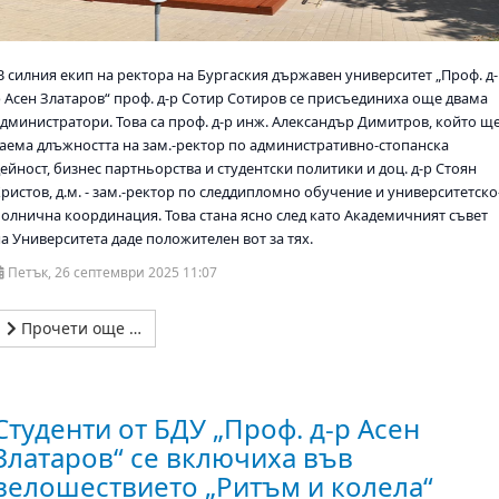
В силния екип на ректора на Бургаския държавен университет „Проф. д-
р Асен Златаров“ проф. д-р Сотир Сотиров се присъединиха още двама
администратори. Това са проф. д-р инж. Александър Димитров, който щ
заема длъжността на зам.-ректор по административно-стопанска
ейност, бизнес партньорства и студентски политики и доц. д-р Стоян
ристов, д.м. - зам.-ректор по следдипломно обучение и университетско
болнична координация. Това стана ясно след като Академичният съвет
а Университета даде положителен вот за тях.
Петък, 26 септември 2025 11:07
Прочети още …
Студенти от БДУ „Проф. д-р Асен
Златаров“ се включиха във
велошествието „Ритъм и колела“