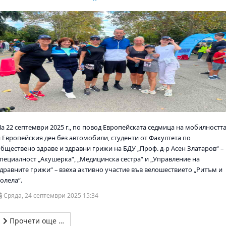
На 22 септември 2025 г., по повод Европейската седмица на мобилностт
и Европейския ден без автомобили, студенти от Факултета по
обществено здраве и здравни грижи на БДУ „Проф. д-р Асен Златаров“ –
специалност „Акушерка“, „Медицинска сестра“ и „Управление на
здравните грижи“ – взеха активно участие във велошествието „Ритъм и
олела“.
Сряда, 24 септември 2025 15:34
Прочети още …