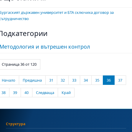
Бургаският държавен университет и БТА сключиха договор за
сътрудничество
Подкатегории
Методология и вътрешен контрол
Страница 36 от 120
Начало
Предишна
31
32
33
34
35
36
37
38
39
40
Следваща
Край
Структура