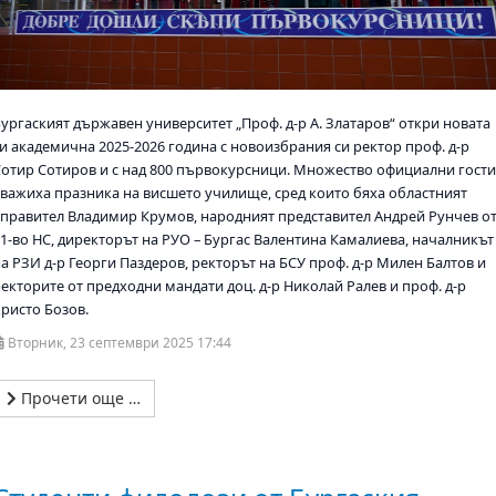
Бургаският държавен университет „Проф. д-р А. Златаров“ откри новата
си академична 2025-2026 година с новоизбрания си ректор проф. д-р
Сотир Сотиров и с над 800 първокурсници. Множество официални гост
уважиха празника на висшето училище, сред които бяха областният
управител Владимир Крумов, народният представител Андрей Рунчев о
51-во НС, директорът на РУО – Бургас Валентина Камалиева, началникът
а РЗИ д-р Георги Паздеров, ректорът на БСУ проф. д-р Милен Балтов и
ректорите от предходни мандати доц. д-р Николай Ралев и проф. д-р
Христо Бозов.
Вторник, 23 септември 2025 17:44
Прочети още …