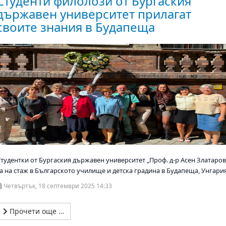
Студенти филолози от Бургаския
държавен университет прилагат
своите знания в Будапеща
Студентки от Бургаския държавен университет „Проф. д-р Асен Златаров
са на стаж в Българското училище и детска градина в Будапеща, Унгария
Четвъртък, 18 септември 2025 14:33
Прочети още …