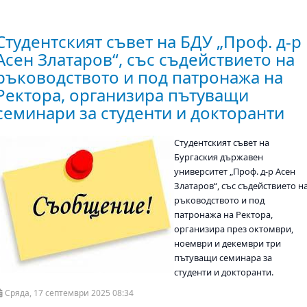
Студентският съвет на БДУ „Проф. д-р
Асен Златаров“, със съдействието на
ръководството и под патронажа на
Ректора, организира пътуващи
семинари за студенти и докторанти
Студентският съвет на
Бургаския държавен
университет „Проф. д-р Асен
Златаров“, със съдействието н
ръководството и под
патронажа на Ректора,
организира през октомври,
ноември и декември три
пътуващи семинара за
студенти и докторанти.
Сряда, 17 септември 2025 08:34