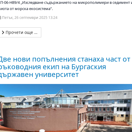
КП-06-Н89/4 „Изследване съдържанието на микрополимери в седимент 
биота от морска екосистема“.
Петък, 26 септември 2025 13:24
Прочети още …
Две нови попълнения станаха част от
ръководния екип на Бургаския
държавен университет