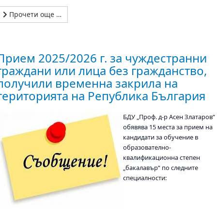
Прочети още …
Прием 2025/2026 г. за чуждестранни
граждани или лица без гражданство,
получили временна закрила на
територията на Република България
БДУ „Проф. д-р Асен Златаров“
обявява 15 места за прием на
кандидати за обучение в
образователно-
квалификационна степен
„бакалавър“ по следните
специалности: