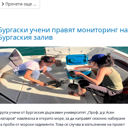
Прочети още …
Бургаски учени правят мониторинг на
Бургаския залив
Група учени от Бургаския държавен университет „Проф. д-р Асен
Златаров“ навлязоха в открито море, за да направят сезонно набиране
на проби от морски седименти. Това се случва в изпълнение на проект