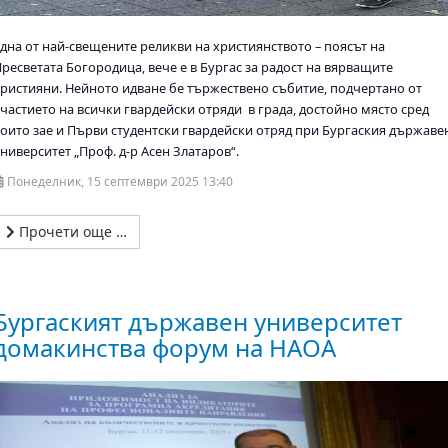
Една от най-свещените реликви на християнството – поясът на
ресветата Богородица, вече е в Бургас за радост на вярващите
християни. Нейното идване бе тържествено събитие, подчертано от
участието на всички гвардейски отряди в града, достойно място сред
които зае и Първи студентски гвардейски отряд при Бургаския държаве
ниверситет „Проф. д-р Асен Златаров“.
Понеделник, 15 септември 2025 13:40
Прочети още …
Бургаският държавен университет
домакинства форум на НАОА