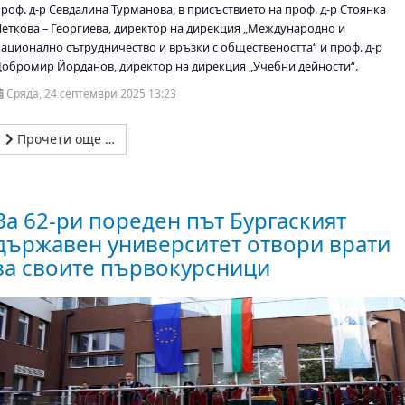
проф. д-р Севдалина Турманова, в присъствието на проф. д-р Стоянка
Петкова – Георгиева, директор на дирекция „Международно и
национално сътрудничество и връзки с обществеността“ и проф. д-р
Добромир Йорданов, директор на дирекция „Учебни дейности“.
Сряда, 24 септември 2025 13:23
Прочети още …
За 62-ри пореден път Бургаският
държавен университет отвори врати
за своите първокурсници