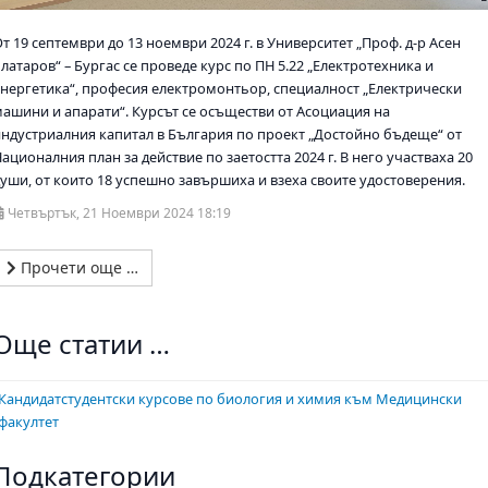
т 19 септември до 13 ноември 2024 г. в Университет „Проф. д-р Асен
латаров“ – Бургас се проведе курс по ПН 5.22 „Електротехника и
енергетика“, професия електромонтьор, специалност „Електрически
машини и апарати“. Курсът се осъществи от Асоциация на
индустриалния капитал в България по проект „Достойно бъдеще“ от
Националния план за действие по заетостта 2024
г. В него участваха 20
души, от които 18 успешно завършиха и взеха своите удостоверения.
Четвъртък, 21 Ноември 2024 18:19
Прочети още …
Още статии …
Кандидатстудентски курсове по биология и химия към Медицински
факултет
Подкатегории