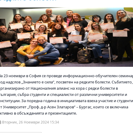
На 23 ноември в София се проведе информационно-обучителен семина
од надслов „Знанието е сила“, посветен на редките болести. Събитието,
организирано от Националния алианс на хора с редки болести в
България, събра студенти и специалисти от различни университети и
институции. За поредна година в инициативата взеха участие и студент
т Университет „Проф. д-р Асен Златаров“ – Бургас, които се включиха
активно в обсъжданията и презентациите.
Вторник, 26 Ноември 2024 15:34