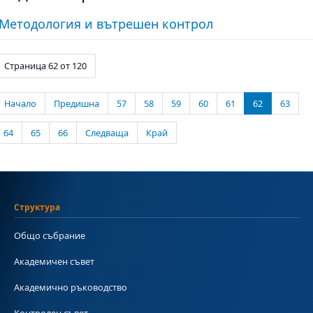
Методология и вътрешен контрол
Страница 62 от 120
Начало
Предишна
57
58
59
60
61
62
63
64
65
66
Следваща
Край
Структура
Общо събрание
Академичен съвет
Академично ръководство
Контролен съвет