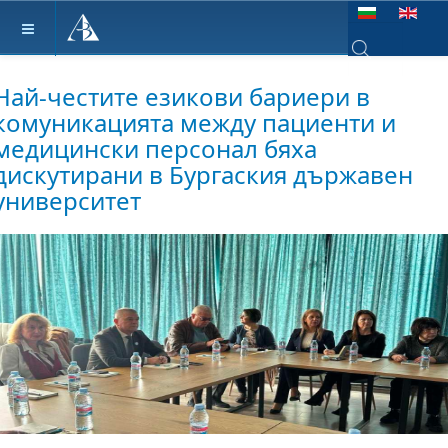
Изберете език
Type 2 or more ch
Най-честите езикови бариери в
комуникацията между пациенти и
медицински персонал бяха
дискутирани в Бургаския държавен
университет