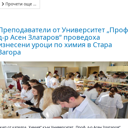
Прочети още …
Преподаватели от Университет „Проф
д-р Асен Златаров“ проведоха
изнесени уроци по химия в Стара
Загора
Екип от катедра „Химия“ към Университет „Проф. д-р Асен Златаров“