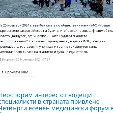
На 25 ноември 2024 г. във Факултета по обществени науки (ФОН) беше
тържествено закрит „Месец на будителите“ с вдъхновяващ флашмоб по
мотото „Танцувай, вдъхновявай – като Будител знанието
разпространявай!“. Събитието, проведено в двора на ФОН, обедини
преподаватели, студенти, ученици и гости в триминутен танц,
символизиращ силата на знанието и духа на единството.
Вторник, 26 Ноември 2024 07:27
Прочети още …
Неоспорим интерес от водещи
специалисти в страната привлече
Четвърти есенен медицински форум 