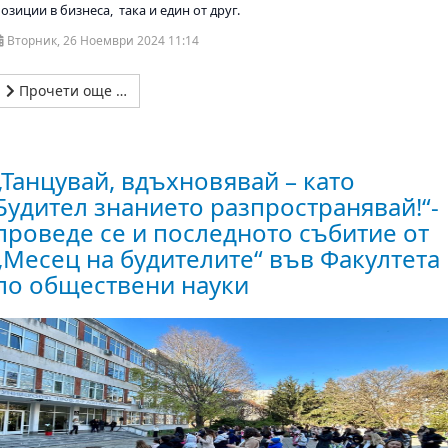
озиции в бизнеса, така и един от друг.
Вторник, 26 Ноември 2024 11:14
Прочети още …
„Танцувай, вдъхновявай – като
Будител знанието разпространявай!“-
проведе се и последното събитие от
„Месец на будителите“ във Факултета
по обществени науки