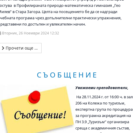
гостува в Профилираната природо-математическа гимназия „Гео
Милев“ в Стара Загора. Целта на посещението бе да се надгради
учебната програма чрез допълнителни практически упражнения,
представени по достъпен и увлекателен начин.
Вторник, 26 Ноември 2024 12:32
Прочети още …
С Ъ О Б Щ Е Н И Е
Уважаеми преподаватели,
На 28.11.2024 г. от 16:00 ч. в за
206 на Колежа по туризъм,
експертна група по процедура
за програмна акредитация на
ПН 3.9 „Туризъм“ организира
среща с академичния състав,