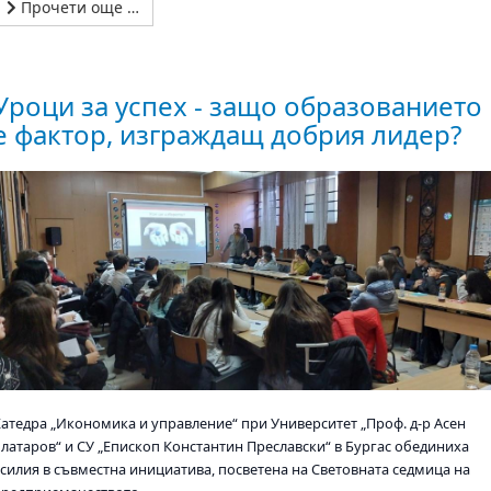
Прочети още …
Уроци за успех - защо образованието
е фактор, изграждащ добрия лидер?
Катедра „Икономика и управление“ при Университет „Проф. д-р Асен
Златаров“ и СУ „Епископ Константин Преславски“ в Бургас обединиха
усилия в съвместна инициатива, посветена на Световната седмица на