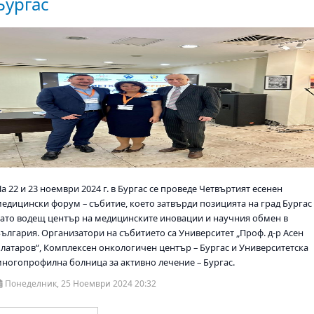
Бургас
а 22 и 23 ноември 2024 г. в Бургас се проведе Четвъртият есенен
медицински форум – събитие, което затвърди позицията на град Бургас
като водещ център на медицинските иновации и научния обмен в
България. Организатори на събитието са Университет „Проф. д-р Асен
Златаров“, Комплексен онкологичен център – Бургас и Университетска
многопрофилна болница за активно лечение – Бургас.
Понеделник, 25 Ноември 2024 20:32