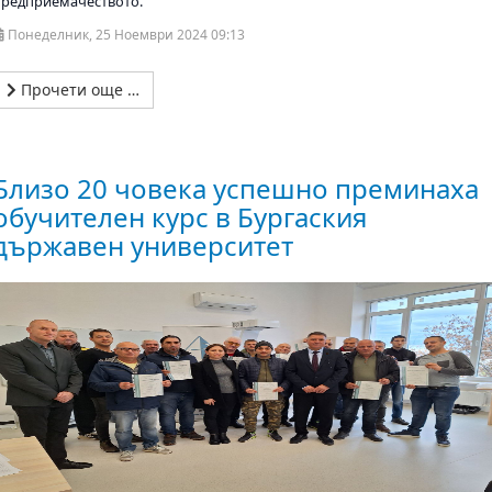
предприемачеството.
Понеделник, 25 Ноември 2024 09:13
Прочети още …
Близо 20 човека успешно преминаха
обучителен курс в Бургаския
държавен университет