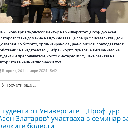
На 25 ноември Студентски център на Университет „Проф. д-р Асен
Златаров“ стана домакин на вдъхновяваща среща с писателката Деси
Дюлгерян. Събитието, организирано от Денчо Михов, преподавател и
собственик на издателство „Либра Скорп“, привлече вниманието на
студенти и преподаватели, които с интерес изслушаха разказа на
вторката за нейния творчески път.
Вторник, 26 Ноември 2024 15:42
Прочети още …
Студенти от Университет „Проф. д-р
Асен Златаров“ участваха в семинар з
редките болести