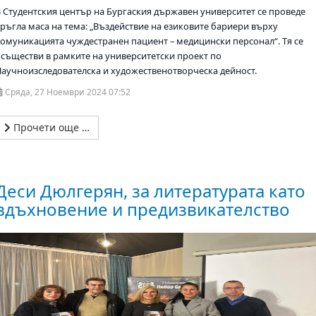
В Студентския център на Бургаския държавен университет се проведе
кръгла маса на тема: „Въздействие на езиковите бариери върху
комуникацията чуждестранен пациент – медицински персонал“. Тя се
осъществи в рамките на университетски проект по
Научноизследователска и художественотворческа дейност.
Сряда, 27 Ноември 2024 07:52
Прочети още …
Деси Дюлгерян, за литературата като
вдъхновение и предизвикателство