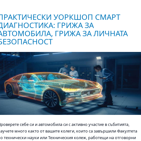
ПРАКТИЧЕСКИ УОРКШОП СМАРТ
ДИАГНОСТИКА: ГРИЖА ЗА
АВТОМОБИЛА, ГРИЖА ЗА ЛИЧНАТА
БЕЗОПАСНОСТ
роверете себе си и автомобила си с активно участие в събитията,
научете много както от вашите колеги, които са завършили Факултета
по технически науки или Техническия колеж, работещи на отговорни