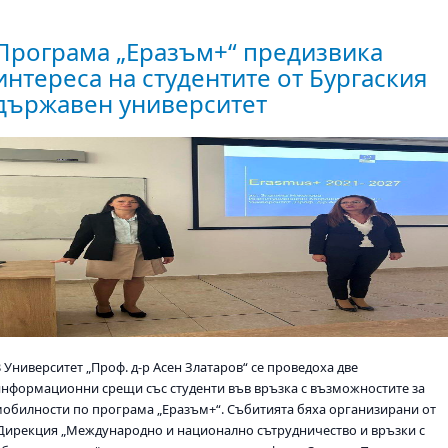
Програма „Еразъм+“ предизвика
интереса на студентите от Бургаския
държавен университет
 Университет „Проф. д-р Асен Златаров“ се проведоха две
информационни срещи със студенти във връзка с възможностите за
мобилности по програма „Еразъм+“. Събитията бяха организирани от
Дирекция „Международно и национално сътрудничество и връзки с