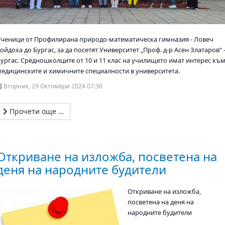
Ученици от Профилирана природо-математическа гимназия - Ловеч
ойдоха до Бургас, за да посетят Университет „Проф. д-р Асен Златаров“ 
Бургас. Средношколците от 10 и 11 клас на училището имат интерес къ
медицинските и химичните специалности в университета.
Вторник, 29 Октомври 2024 07:36
Прочети още …
Откриване на изложба, посветена на
деня на народните будители
Откриване на изложба,
посветена на деня на
народните будители