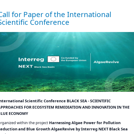
Call for Paper of the International
Scientific Conference
International Scientific Conference
BLACK SEA - SCIENTIFIC
APPROACHES FOR ECOSYSTEM REMEDIATION AND INNOVATION IN THE
BLUE ECONOMY
rganized within the project
Harnessing
Algae
Power
for
Pollution
Reduction
and
Blue
Growth
AlgaeRevive
by
Interreg NEXT Black Sea