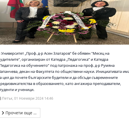
 Университет „Проф. д-р Асен Златаров“ бе обявен "Месец на
будителите", организиран от Катедра „Педагогика“ и Катедра
„Педагогика на обучението“ под патронажа на проф. д-р Румяна
Папанчева, декан на Факултета по обществени науки. Инициативата им
за цел да почете българските будители и да обсъди съвременните
предизвикателства в образованието, като ангажира преподаватели,
студенти и ученици.
Петък, 01 Ноември 2024 14:46
Прочети още …