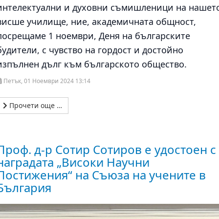
интелектуални и духовни съмишленици на нашет
висше училище, ние, академичната общност,
посрещаме 1 ноември, Деня на българските
будители, с чувство на гордост и достойно
изпълнен дълг към българското общество.
Петък, 01 Ноември 2024 13:14
Прочети още …
Проф. д-р Сотир Сотиров е удостоен с
наградата „Високи Научни
Постижения“ на Съюза на учените в
България