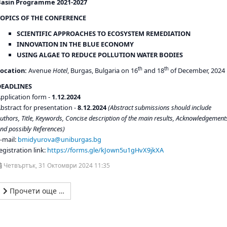
Basin Programme 2021-2027
TOPICS OF THE CONFERENCE
SCIENTIFIC APPROACHES TO ECOSYSTEM
REMEDIATION
INNOVATION IN THE BLUE ECONOMY
USING ALGAE TO REDUCE POLLUTION WATER BODIES
th
th
Location:
Avenue
Hotel
, Burgas, Bulgaria on 16
and 18
of December, 2024
DEADLINES
pplication form -
1.12.2024
bstract for presentation -
8.12.2024
(
Abstract submissions should include
uthors, Title, Keywords, Concise description of the main results, Acknowledgement
nd possibly References
)
-mail:
bmidyurova@uniburgas.bg
egistration link:
https://forms.gle/kJown5u1gHvX9jkXA
Четвъртък, 31 Октомври 2024 11:35
Прочети още …