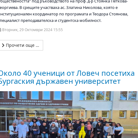
обществеността“ под ръководството на проф. д-р Стоянка Петкова-
еоргиева. В срещите участваха ас. Златина Николова, която е
институционален координатор по програмата и Теодора Стоянова,
специалист преподавателска и студентска мобилност.
Вторник, 29 Октомври 2024 15:55
Прочети още …
Около 40 ученици от Ловеч посетиха
Бургаския държавен университет