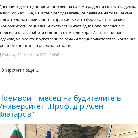
Днешният ден е едновременно ден на голяма радост и голяма надежда
а всички нас. Ние, Вашите преподаватели, се радваме на това, че сме
подготвили за навлизането в практическите сфери на българския
икономически, социален и културен живот една нова, заредена с
енергия и хъс за работа общност от млади хора. Изпълнени сме с
надежда, че вие сте подготвени за всички предизвикателства, които ще
срещнете по пътя на реализацията си.
Събота, 02 Ноември 2024 14:38
Прочети още …
Ноември – месец на будителите в
Университет „Проф. д-р Асен
Златаров“