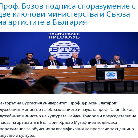
Проф. Бозов подписа споразумение с
две ключови министерства и Съюза
на артистите в България
екторът на Бургаския университет „Проф. д-р Асен Златаров“,
служебният министър на образованието и науката проф. Галин Цоков,
служебният министър на културата Найден Тодоров и председателят на
Съюза на артистите в България Христо Мутафчиев подписаха
споразумение за обучения за квалификация на професии за сценично
зкуство и култура.