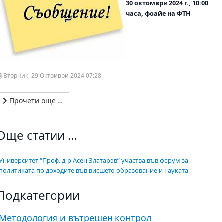
30 октомври 2024 г., 10:00
часа, фоайе на ФТН
Вторник, 29 Октомври 2024 07:28
Прочети още …
Още статии …
Университет “Проф. д-р Асен Златаров” участва във форум за
политиката по доходите във висшето образование и науката
Подкатегории
Методология и вътрешен контрол