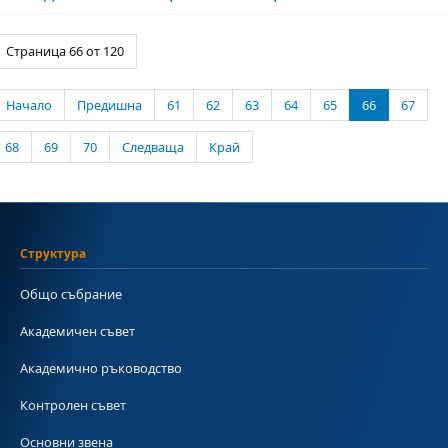
Страница 66 от 120
Начало
Предишна
61
62
63
64
65
66
67
68
69
70
Следваща
Край
Структура
Общо събрание
Академичен съвет
Академично ръководство
Контролен съвет
Основни звена