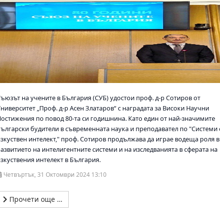
Съюзът на учените в България (СУБ) удостои проф. д-р Сотиров от
ниверситет „Проф. д-р Асен Златаров“ с наградата за Високи Научни
Постижения по повод 80-та си годишнина. Като един от най-значимите
български будители в съвременната наука и преподавател по "Системи 
изкуствен интелект," проф. Сотиров продължава да играе водеща роля в
развитието на интелигентните системи и на изследванията в сферата на
изкуствения интелект в България.
Четвъртък, 31 Октомври 2024 13:10
Прочети още …