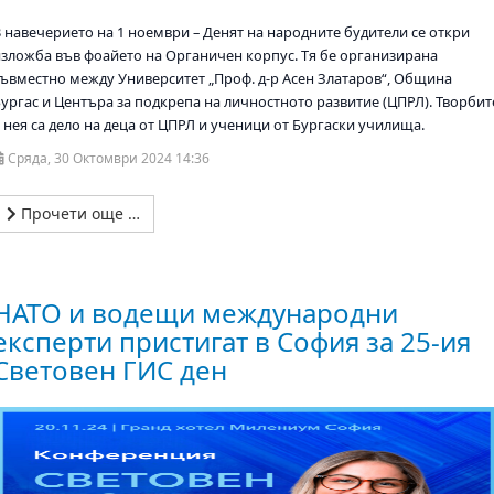
В навечерието на 1 ноември – Денят на народните будители се откри
изложба във фоайето на Органичен корпус. Тя бе организирана
съвместно между Университет „Проф. д-р Асен Златаров“, Община
Бургас и Центъра за подкрепа на личностното развитие (ЦПРЛ). Творбит
 нея са дело на деца от ЦПРЛ и ученици от Бургаски училища.
Сряда, 30 Октомври 2024 14:36
Прочети още …
НАТО и водещи международни
експерти пристигат в София за 25-ия
Световен ГИС ден