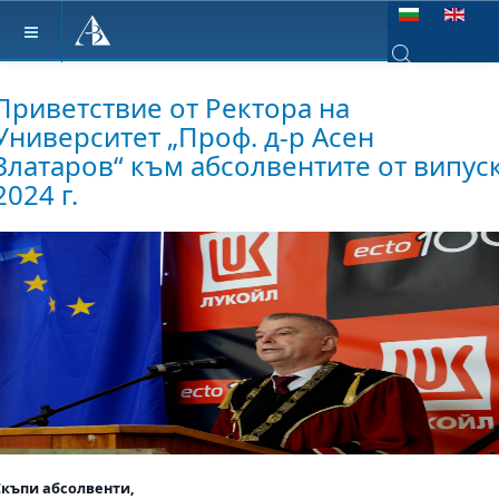
Изберете език
Type 2 or more ch
Приветствие от Ректора на
Университет „Проф. д-р Асен
Златаров“ към абсолвентите от випус
2024 г.
Скъпи абсолвенти,