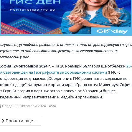
Сигурност, устойчиво развитие и интелигентна инфраструктура са сре
акцентите на най-голямата конференция за геопространствени
ехнологии у нас
София, 24 октомври 2024 г.
­– На 20 ноември България ще отбележи
25-
ия Световен ден на Географските информационни системи
(ГИС) с
конференция под надслов „
Обединени в ГИС решенията създаваме по-
добро бъдеще
“. Форумът се организира в Гранд хотел Милениум София
от Есри България в партньорство с повече от 50 водещи бизнес,
академични, неправителствени и медийни организации.
Сряда, 30 Октомври 2024 14:24
Прочети още …