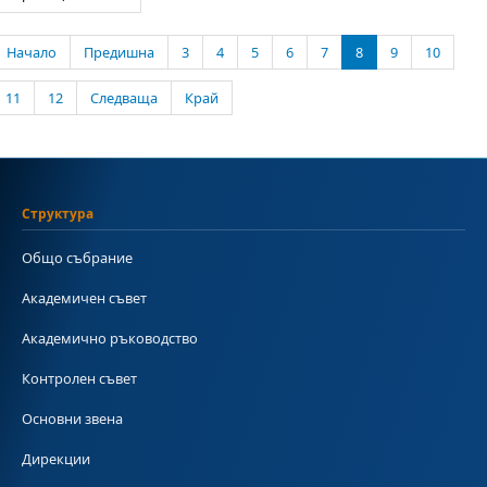
Начало
Предишна
3
4
5
6
7
8
9
10
11
12
Следваща
Край
Структура
Общо събрание
Академичен съвет
Академично ръководство
Контролен съвет
Основни звена
Дирекции