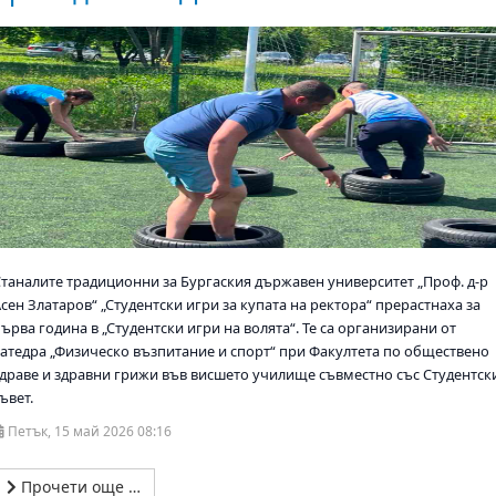
Станалите традиционни за Бургаския държавен университет „Проф. д-р
сен Златаров“ „Студентски игри за купата на ректора“ прерастнаха за
ърва година в „Студентски игри на волята“. Те са организирани от
катедра „Физическо възпитание и спорт“ при Факултета по обществено
здраве и здравни грижи във висшето училище съвместно със Студентск
ъвет.
Петък, 15 май 2026 08:16
Прочети още …