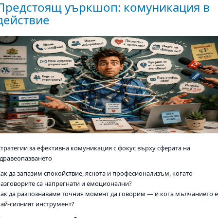
Предстоящ уъркшоп: комуникация в
действие
Стратегии за ефективна комуникация с фокус върху сферата на
здравеопазването
Как да запазим спокойствие, яснота и професионализъм, когато
разговорите са напрегнати и емоционални?
Как да разпознаваме точния момент да говорим — и кога мълчанието 
най-силният инструмент?