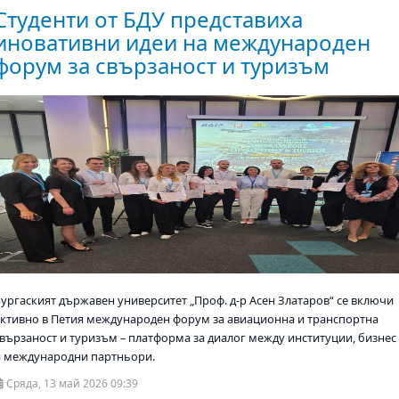
Студенти от БДУ представиха
иновативни идеи на международен
форум за свързаност и туризъм
Бургаският държавен университет „Проф. д-р Асен Златаров“ се включи
активно в Петия международен форум за авиационна и транспортна
свързаност и туризъм – платформа за диалог между институции, бизнес
и международни партньори.
Сряда, 13 май 2026 09:39