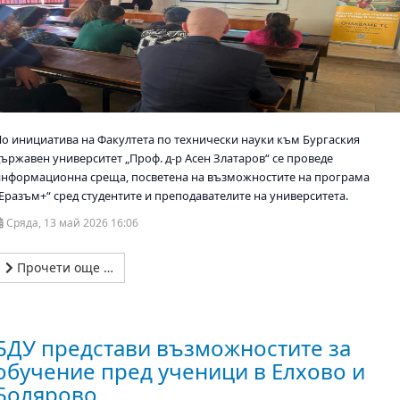
По инициатива на Факултета по технически науки към Бургаския
държавен университет „Проф. д-р Асен Златаров“ се проведе
информационна среща, посветена на възможностите на програма
„Еразъм+“ сред студентите и преподавателите на университета.
Сряда, 13 май 2026 16:06
Прочети още …
БДУ представи възможностите за
обучение пред ученици в Елхово и
Болярово