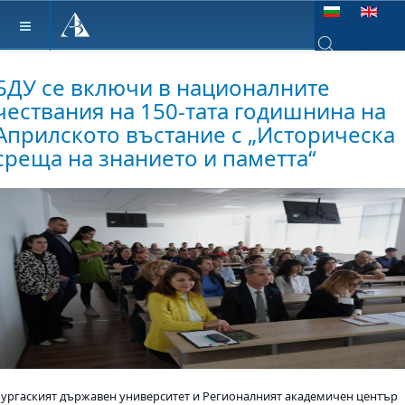
Изберете език
Type 2 or more ch
БДУ се включи в националните
чествания на 150-тата годишнина на
Априлското въстание с „Историческа
среща на знанието и паметта“
Бургаският държавен университет и Регионалният академичен център