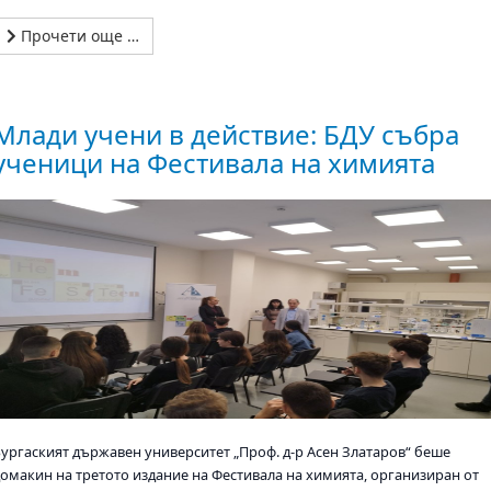
Прочети още …
Млади учени в действие: БДУ събра
ученици на Фестивала на химията
Бургаският държавен университет „Проф. д-р Асен Златаров“ беше
домакин на третото издание на Фестивала на химията, организиран от