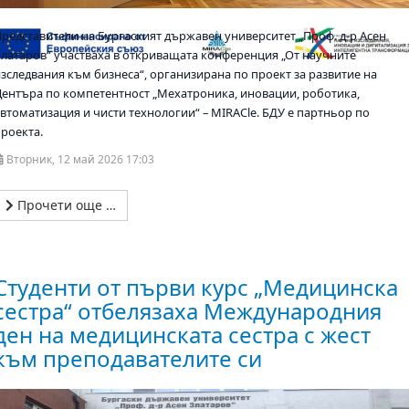
Представители на Бургаският държавен университет „Проф. д-р Асен
Златаров“ участваха в откриващата конференция „От научните
изследвания към бизнеса“, организирана по проект за развитие на
Центъра по компетентност „Мехатроника, иновации, роботика,
автоматизация и чисти технологии“ – MIRACle. БДУ е партньор по
проекта.
Вторник, 12 май 2026 17:03
Прочети още …
Студенти от първи курс „Медицинска
сестра“ отбелязаха Международния
ден на медицинската сестра с жест
към преподавателите си