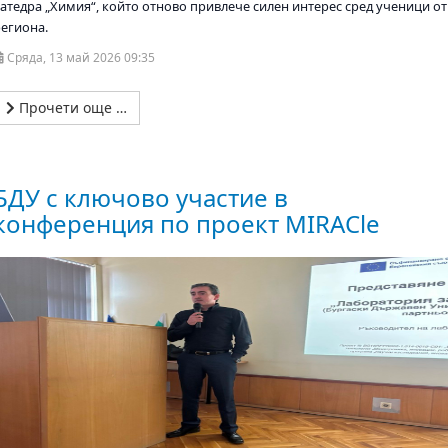
катедра „Химия“, който отново привлече силен интерес сред ученици от
региона.
Сряда, 13 май 2026 09:35
Прочети още …
БДУ с ключово участие в
конференция по проект MIRACle