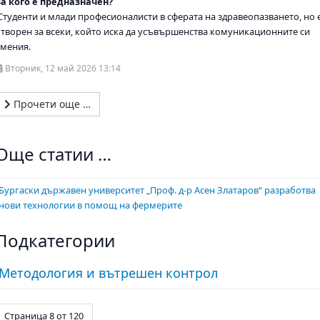
За кого е предназначен?
Студенти и млади професионалисти в сферата на здравеопазването, но 
отворен за всеки, който иска да усъвършенства комуникационните си
умения.
Вторник, 12 май 2026 13:14
Прочети още …
Още статии …
Бургаски държавен университет „Проф. д-р Асен Златаров“ разработва
нови технологии в помощ на фермерите
Подкатегории
Методология и вътрешен контрол
Страница 8 от 120