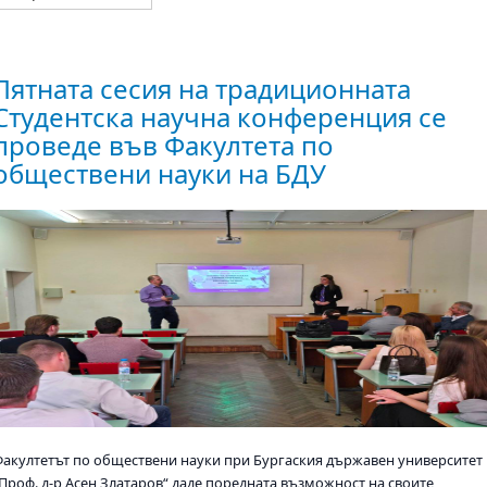
Лятната сесия на традиционната
Студентска научна конференция се
проведе във Факултета по
обществени науки на БДУ
Факултетът по обществени науки при Бургаския държавен университет
„Проф. д-р Асен Златаров“ даде поредната възможност на своите