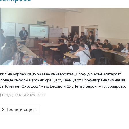
Екип на Бургаския държавен университет „Проф. д-р Асен Златаров“
проведе информационни срещи с ученици от Профилирана гимназия
Св. Климент Охридски“ – гр. Елхово и СУ „Петър Берон“ – гр. Болярово.
Сряда, 13 май 2026 16:00
Прочети още …