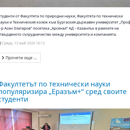
Студенти от Факултета по природни науки, Факултета по технически
науки и Техническия колеж към Бургаския държавен университет „Проф
-р Асен Златаров“ посетиха „Арсенал“ АД – Казанлък в рамките на
утвърденото сътрудничество между университета и компанията.
Сряда, 13 май 2026 16:12
Прочети още …
Факултетът по технически науки
популяризира „Еразъм+“ сред своите
студенти