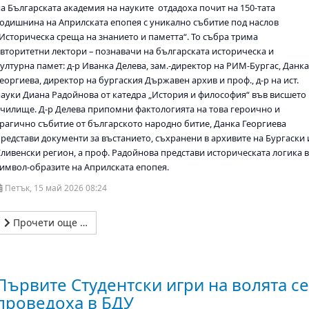
на Българската академия на науките отдадоха почит на 150-тата
годишнина на Априлската епопея с уникално събитие под наслов
„Историческа среща на знанието и паметта“. То събра трима
авторитетни лектори – познавачи на българската историческа и
културна памет: д-р Иванка Делева, зам.-директор на РИМ-Бургас, Данк
еоргиева, директор на бургаския Държавен архив и проф., д-р на ист.
науки Диана Радойнова от катедра „История и философия“ във висшето
училище. Д-р Делева припомни фактологията на това героично и
трагично събитие от българското народно битие, Данка Георгиева
представи документи за въстанието, съхранени в архивите на Бургаски 
Сливенски регион, а проф. Радойнова представи историческата логика 
символ-образите на Априлската епопея.
Петък, 15 май 2026 08:24
Прочети още …
Първите Студентски игри на волята с
проведоха в БДУ