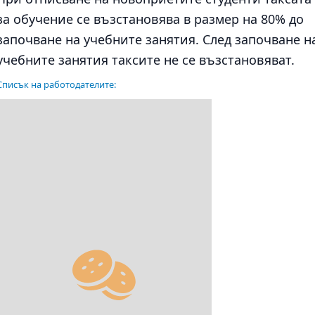
за обучение се възстановява в размер на 80% до
започване на учебните занятия. След започване н
учебните занятия таксите не се възстановяват.
Списък на работодателите: