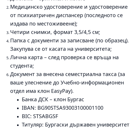
Медицинско удостоверение и удостоверение
от психиатричен диспансер (последното се
издава по местоживеене);
Четири снимки, формат 3,5/4,5 см;
Папка с документи за записване (по образец).
Закупува се от касата на университета;
Лична карта – след проверка се връща на
студента;
Документ за внесена семестриална такса (за
ваше улеснение до Учебно-информационен
отдел има клон EasyPay).
Банка ДСК – клон Бургас
IBAN: BG90STSA93003100001100
BIC: STSABGSF
Титуляр: Бургаски държавен университет