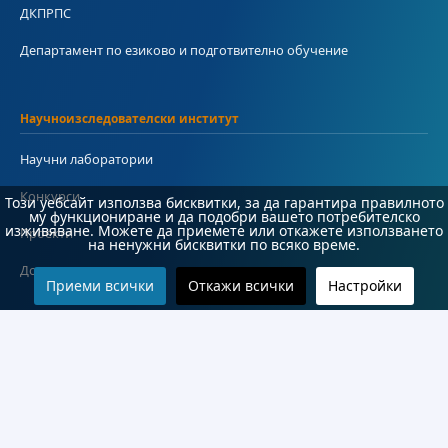
ДКПРПС
Департамент по езиково и подготвително обучение
Научноизследователски институт
Научни лаборатории
Конкурси
Този уебсайт използва бисквитки, за да гарантира правилното
му функциониране и да подобри вашето потребителско
изживяване. Можете да приемете или откажете използването
Проекти
на ненужни бисквитки по всяко време.
Документи
Приеми всички
Откажи всички
Настройки
Информация
Контакти
Често задавани въпроси