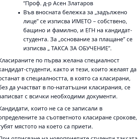
“Проф. д-р Асен Златаров
Във вносната бележка за „задължено
лице” се изписва ИМЕТО – собствено,
бащино и фамилно, и ЕГН на кандидат-
студента. За „основание за плащане” се
изписва „ ТАКСА ЗА ОБУЧЕНИЕ”.
Класираните по първа желана специалност
кандидат-студенти, както и тези, които желаят да
останат в специалността, в която са класирани,
без да участват в по-нататъшни класирания, се
записват с всички необходими документи.
Кандидати, които не са се записали в
определените за съответното класиране срокове,
губят мястото на което са приети.
При отписване на новоприетите студенти таксата