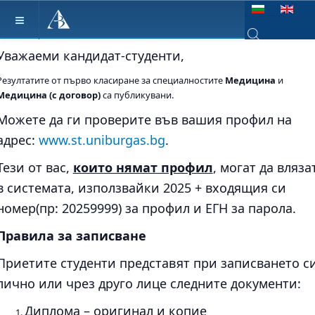
Изберете език
Уважаеми кандидат-студенти,
Type 2 or more ch
Резултатите от първо класиране за специалностите
Медицина
и
Медицина (с договор)
са публикувани.
Можете да ги проверите във вашия профил на
адрес:
www.st.uniburgas.bg
.
Тези от вас,
които нямат профил
, могат да вляза
в системата, използвайки 2025 + входящия си
номер(пр: 20259999) за профил и ЕГН за парола.
Правила за записване
Приетите студенти представят при записването с
лично или чрез друго лице следните документи:
Диплома – оригинал и копие