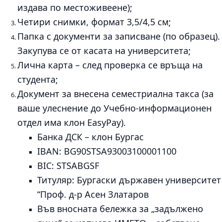
издава по местоживеене);
Четири снимки, формат 3,5/4,5 см;
Папка с документи за записване (по образец).
Закупува се от касата на университета;
Лична карта – след проверка се връща на
студента;
Документ за внесена семестриална такса (за
ваше улеснение до Учебно-информационен
отдел има клон EasyPay).
Банка ДСК – клон Бургас
IBAN: BG90STSA93003100001100
BIC: STSABGSF
Титуляр: Бургаски държавен университет
“Проф. д-р Асен Златаров
Във вносната бележка за „задължено