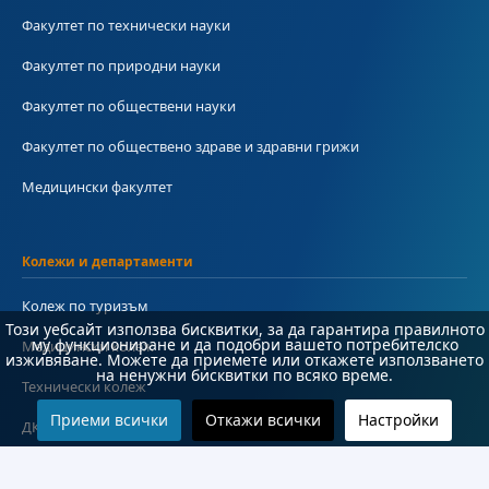
Факултет по технически науки
Факултет по природни науки
Факултет по обществени науки
Факултет по обществено здраве и здравни грижи
Медицински факултет
Колежи и департаменти
Колеж по туризъм
Този уебсайт използва бисквитки, за да гарантира правилното
му функциониране и да подобри вашето потребителско
Медицински колеж
изживяване. Можете да приемете или откажете използването
на ненужни бисквитки по всяко време.
Технически колеж
Приеми всички
Откажи всички
Настройки
ДКПРПС
Департамент по езиково и подготвително обучение