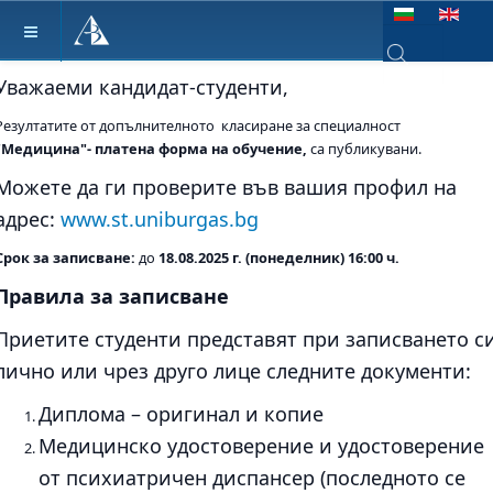
Изберете език
Уважаеми кандидат-студенти,
Type 2 or more ch
Резултатите от допълнителното класиране за специалност
"Медицина"- платена форма на обучение,
са публикувани.
Можете да ги проверите във вашия профил на
адрес:
www.st.uniburgas.bg
Срок за записване:
до
18.08.2025 г. (понеделник) 16:00 ч.
Правила за записване
Приетите студенти представят при записването с
лично или чрез друго лице следните документи:
Диплома – оригинал и копие
Медицинско удостоверение и удостоверение
от психиатричен диспансер (последното се