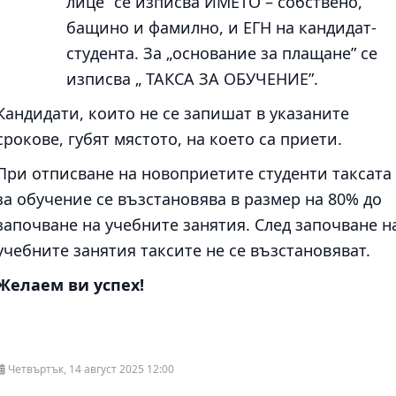
лице” се изписва ИМЕТО – собствено,
бащино и фамилно, и ЕГН на кандидат-
студента. За „основание за плащане” се
изписва „ ТАКСА ЗА ОБУЧЕНИЕ”.
Кандидати, които не се запишат в указаните
срокове, губят мястото, на което са приети.
При отписване на новоприетите студенти таксата
за обучение се възстановява в размер на 80% до
започване на учебните занятия. След започване н
учебните занятия таксите не се възстановяват.
Желаем ви успех!
Четвъртък, 14 август 2025 12:00