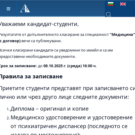
Изберете език
Уважаеми кандидат-студенти,
Type 2 or more ch
Резултатите от допълнителното класиране за специалност
"Медицина"
(с договор)
вече са публикувани.
Всички класирани кандидати са уведомени по имейл и са им
предоставени необходимите документи.
Срок за записване:
до
08.10.2025 г. (сряда) 16:00 ч.
Правила за записване
Приетите студенти представят при записването с
лично или чрез друго лице следните документи:
Диплома – оригинал и копие
Медицинско удостоверение и удостоверение
от психиатричен диспансер (последното се
издава по местоживеене);