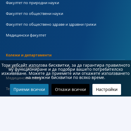
Факултет по природни науки
Факултет по обществени науки
Факултет по обществено здраве и здравни грижи
Медицински факултет
Колежи и департаменти
Този уебсайт използва бисквитки, за да гарантира правилното
Колеж по туризъм
му функциониране и да подобри вашето потребителско
изживяване. Можете да приемете или откажете използването
на ненужни бисквитки по всяко време.
Медицински колеж
Технически колеж
Приеми всички
Откажи всички
Настройки
ДКПРПС
Департамент по езиково и подготвително обучение
Научноизследователски институт