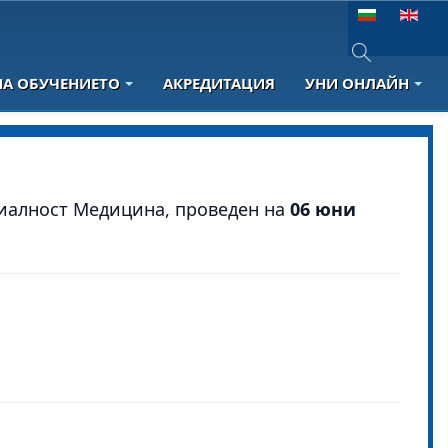
Изберете език
НА ОБУЧЕНИЕТО
АКРЕДИТАЦИЯ
УНИ ОНЛАЙН
Type 2 or more 
циалност Медицина, проведен на
06 юни