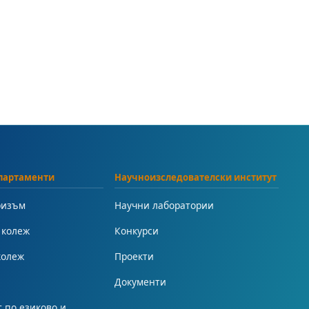
партаменти
Научноизследователски институт
ризъм
Научни лаборатории
 колеж
Конкурси
колеж
Проекти
Документи
 по езиково и