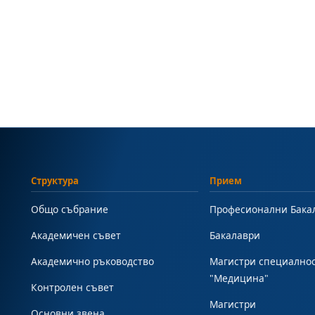
Структура
Прием
Общо събрание
Професионални Бака
Академичен съвет
Бакалаври
Академично ръководство
Магистри специално
"Медицина"
Контролен съвет
Магистри
Основни звена