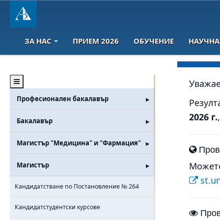
ЗА НАС
ПРИЕМ 2026
ОБУЧЕНИЕ
НАУЧНА
Уважае
Професионален бакалавър
Резулт
2026 г.
Бакалавър
Магистър "Медицина" и "Фармация"
Пров
Можете
Магистър
st.u
Кандидатстване по Постановление № 264
Кандидатстудентски курсове
Пров