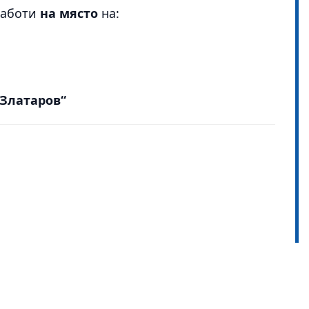
работи
на място
на:
 Златаров“