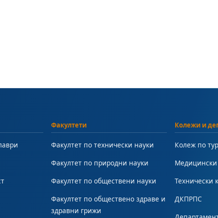
Факултети
Колежи и де
лаври
Факултет по технически науки
Колеж по ту
Факултет по природни науки
Медицински
ст
Факултет по обществени науки
Технически 
Факултет по обществено здраве и
ДКПРПС
здравни грижи
Департамент