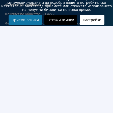
му функциониране и да подобри вашето потребителско
Факултет по природни науки
изживяване. Можете да приемете или откажете използването
на ненужни бисквитки по всяко време.
Факултет по обществени науки
Приеми всички
Откажи всички
Настройки
Факултет по обществено здраве и здравни грижи
Медицински факултет
Колежи и департаменти
Колеж по туризъм
Медицински колеж
Технически колеж
ДКПРПС
Департамент по езиково и подготвително обучение