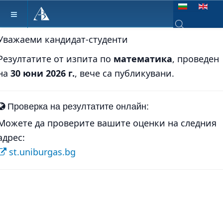
Изберете език
Уважаеми кандидат-студенти
Type 2 or more ch
Резултатите от изпита по
математика
, проведен
на
30 юни 2026 г.
, вече са публикувани.
Проверка на резултатите онлайн:
Можете да проверите вашите оценки на следния
адрес:
st.uniburgas.bg