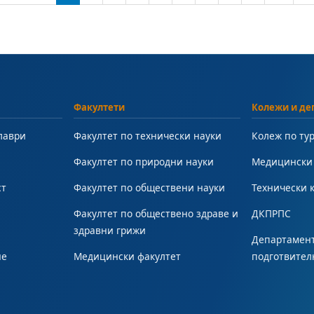
Факултети
Колежи и де
лаври
Факултет по технически науки
Колеж по ту
Факултет по природни науки
Медицински
ст
Факултет по обществени науки
Технически 
Факултет по обществено здраве и
ДКПРПС
здравни грижи
Департамент
не
Медицински факултет
подготвител