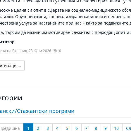
 моменти. Прохладата на сутрешния и вечерен бриз внасят усе
есохме целия си опит в сферата на социално-медицинското обсл
близки. Обучени екипи, специализирани кабинети и непрестанно
чествена услуга за настанените при нас – както за подвижните 
а, търсим да назначим мотивиран служител с подходящ опит и 
итатор
ена на Вторник, 23 Юни 2026 15:10
ети още …
егории
ански/Стажантски програми
Предишна
1
2
3
4
5
6
7
8
9
10
С