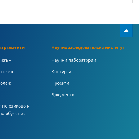
партаменти
Научноизследователски институт
ризъм
Научни лаборатории
 колеж
Конкурси
колеж
Проекти
Документи
 по езиково и
но обучение