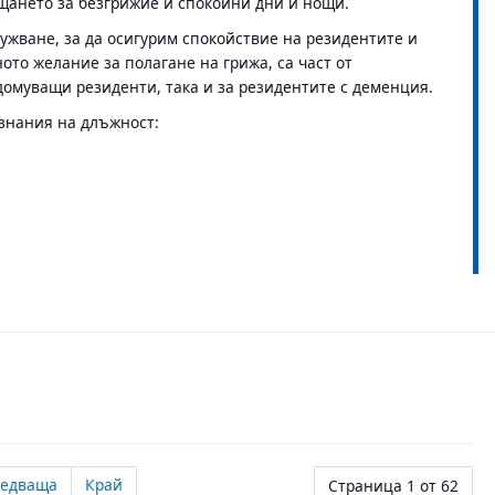
щането за безгрижие и спокойни дни и нощи.
ужване, за да осигурим спокойствие на резидентите и
то желание за полагане на грижа, са част от
домуващи резиденти, така и за резидентите с деменция.
знания на длъжност:
ледваща
Край
Страница 1 от 62