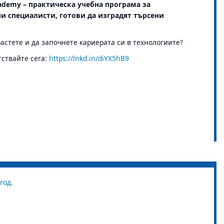
Academy – практическа учебна програма за
 специалисти, готови да изградят търсени
 растете и да започнете кариерата си в технологиите?
ствайте сега
:
https://lnkd.in/diYX5hB9
год.