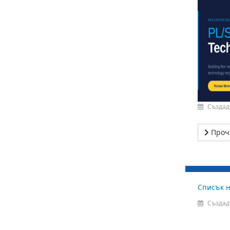
Създад
Проч
Списък н
Създад