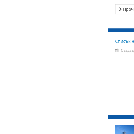
Проч
Списък н
Създад