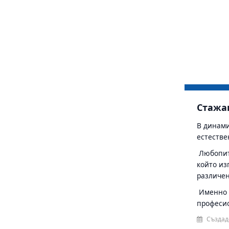
Стажан
В динами
естестве
Любопитс
който из
различен
Именно з
професио
Създад