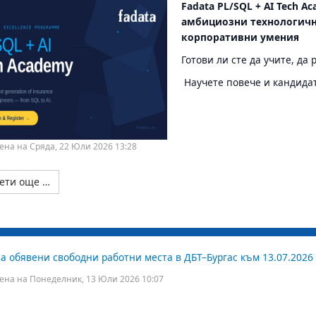
Fadata PL/SQL + AI Tech 
амбициозни технологични
корпоративни умения
Готови ли сте да учите, да
Научете повече и кандидат
ена на Сряда, 22 Юли 2026 13:28
ети още …
а обявени свободни работни места в ДБТ–Бургас към 13.07.2026 
ена на Понеделник, 13 Юли 2026 10:07