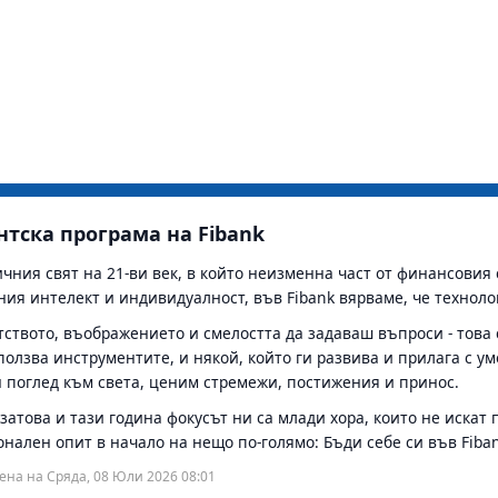
тска програма на Fibank
чния свят на 21-ви век, в който неизменна част от финансовия
ния интелект и индивидуалност, във Fibank вярваме, че технол
твото, въображението и смелостта да задаваш въпроси - това с
ползва инструментите, и някой, който ги развива и прилага с у
 поглед към света, ценим стремежи, постижения и принос.
атова и тази година фокусът ни са млади хора, които не искат 
нален опит в начало на нещо по-голямо: Бъди себе си във Fiban
ена на Сряда, 08 Юли 2026 08:01