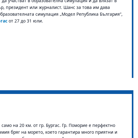
 да участват в образователна симулация и да влязат в
ър, президент или журналист. Шанс за това им дава
образователната симулация „Модел Република България“,
гас
от 27 до 31 юли.
амо на 20 км. от гр. Бургас. Гр. Поморие е перфектно
амия бряг на морето, което гарантира много приятни и