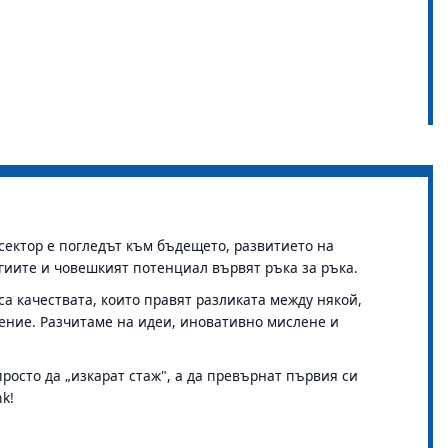
 сектор е погледът към бъдещето, развитието на
огиите и човешкият потенциал вървят ръка за ръка.
а качествата, които правят разликата между някой,
мение. Разчитаме на идеи, иновативно мислене и
просто да „изкарат стаж", а да превърнат първия си
k!