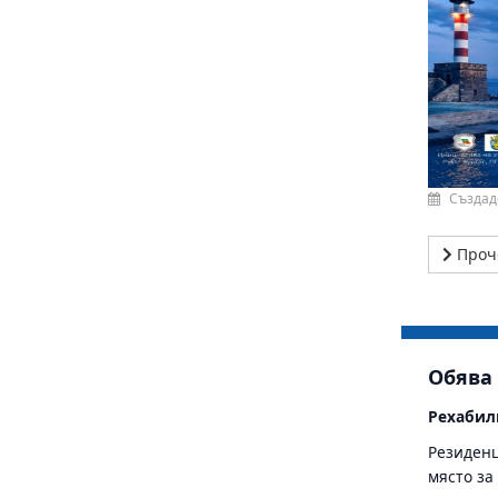
Създад
Проч
Обява
Рехабил
Резиденц
място за