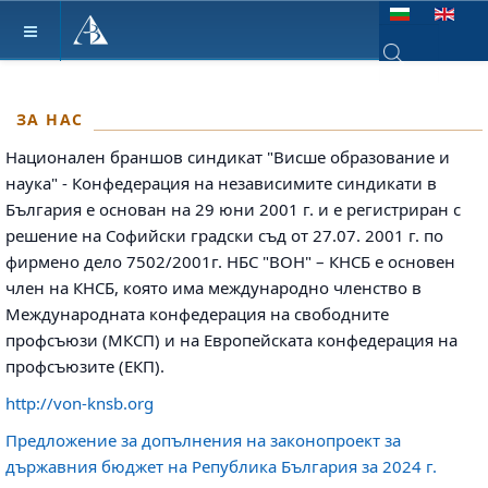
Изберете език
Type 2 or more ch
ЗА НАС
Национален браншов синдикат "Висше образование и
наука" - Конфедерация на независимите синдикати в
България е основан на 29 юни 2001 г. и е регистриран с
решение на Софийски градски съд от 27.07. 2001 г. по
фирмено дело 7502/2001г. НБС "ВОН" – КНСБ е основен
член на КНСБ, която има международно членство в
Международната конфедерация на свободните
профсъюзи (МКСП) и на Европейската конфедерация на
профсъюзите (ЕКП).
http://von-knsb.org
Предложение за допълнения на законопроект за
държавния бюджет на Република България за 2024 г.