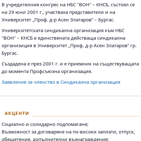
В учредителния конгрес на НБС "ВОН" – КНСБ, състоял се
на 29 юни 2001 г., участваха представители и на
Университет „Проф. д-р Асен Златаров” – Бургас.
Университетската синдикална организация към НБС
"ВОН" – КНСБ е единствената действаща синдикална
организиция в Университет „Проф. д-р Асен Златаров” гр.
Бургас.
Създадена е през 2001 г. и е приемник на съществуващата
до момента Профсъюзна организация.
Заявление за членство в Синдикална организация
АКЦЕНТИ
Социално и солидарно подпомагане;
Възможност за договаряне на по-високи заплати, отпуск,
обещетения, допълнителни възнаграждения;