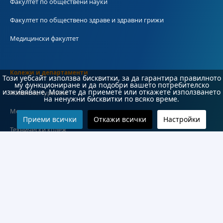
Факултет по обществени науки
Факултет по обществено здраве и здравни грижи
Медицински факултет
Колежи и департаменти
Този уебсайт използва бисквитки, за да гарантира правилното
му функциониране и да подобри вашето потребителско
изживяване. Можете да приемете или откажете използването
Колеж по туризъм
на ненужни бисквитки по всяко време.
Медицински колеж
Приеми всички
Откажи всички
Настройки
Технически колеж
ДКПРПС
Департамент по езиково и подготвително обучение
Научноизследователски институт
Научни лаборатории