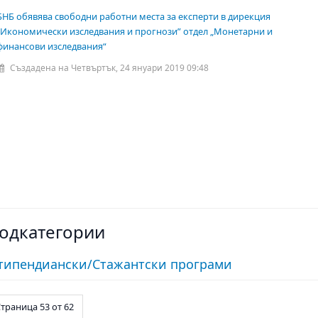
БНБ обявява свободни работни места за експерти в дирекция
„Икономически изследвания и прогнози” отдел „Монетарни и
финансови изследвания“
Създадена на Четвъртък, 24 януари 2019 09:48
одкатегории
типендиански/Стажантски програми
траница 53 от 62