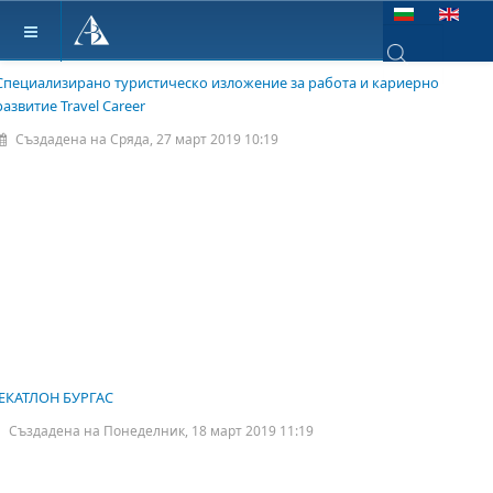
Изберете език
Специализирано туристическо изложение за работа и кариерно
Type 2 or more ch
развитие Travel Career
Създадена на Сряда, 27 март 2019 10:19
ЕКАТЛОН БУРГАС
Създадена на Понеделник, 18 март 2019 11:19