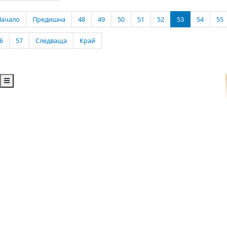
Начало
Предишна
48
49
50
51
52
53
54
55
6
57
Следваща
Край