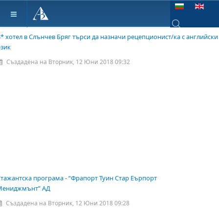
Изберете език
3* хотел в Слънчев Бряг търси да назначи рецепционист/ка с английски
Type 2 or more ch
език
Създадена на Вторник, 12 Юни 2018 09:32
Стажантска програма - “Фрапорт Туин Стар Еърпорт
Мениджмънт” АД
Създадена на Вторник, 12 Юни 2018 09:28