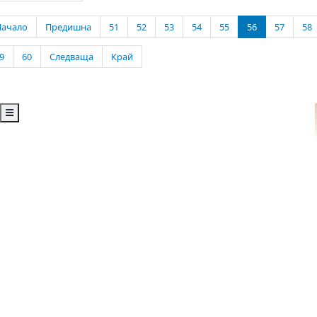
Начало
Предишна
51
52
53
54
55
56
57
58
9
60
Следваща
Край