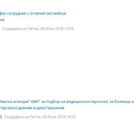
фис сътрудник с отличен английски
зик
Създадена на Петък, 08 Юни 2018 14:54
Немска агенция" АВИ" за подбор на медицински персонал, за болници и
старчески домове в цяла Германия
Създадена на Петък, 08 Юни 2018 14:50