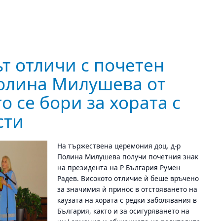
т отличи с почетен
Полина Милушева от
то се бори за хората с
сти
На тържествена церемония доц. д-р
Полина Милушева получи почетния знак
на президента на Р България Румен
Радев. Високото отличие ѝ беше връчено
за значимия ѝ принос в отстояването на
каузата на хората с редки заболявания в
България, както и за осигуряването на