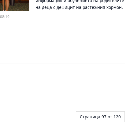
информация и обучението на родителите
на деца с дефицит на растежния хормон.
08:19
Страница 97 от 120