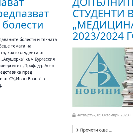
ават
ДОПЪЛНИТ
редпазват
СТУДЕНТИ 
 болести
„МЕДИЦИНА
2023/2024 
даваните болести и тяхната
беше темата на
та, която студенти от
 „Акушерка” към Бургаския
иверситет „Проф. д-р Асен
редставиха пред
е от СУ„Иван Вазов” в
д.
Четвъртък, 05 Октомври 2023 1
Прочети още …