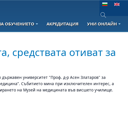
Изберете език
НА ОБУЧЕНИЕТО
АКРЕДИТАЦИЯ
УНИ ОНЛАЙН
Type 2 or more 
а, средствата отиват за
я държавен университет "Проф. д-р Асен Златаров" за
 медицина”. Събитието мина при изключителен интерес, а
лизирането на Музей на медицината във висшето училище.