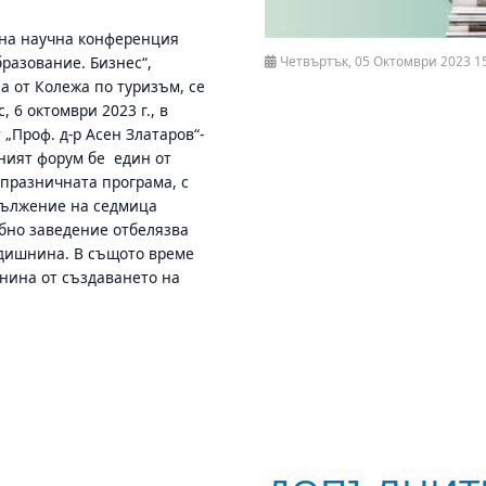
на научна конференция
бразование. Бизнес“,
Четвъртък, 05 Октомври 2023 1
а от Колежа по туризъм, се
, 6 октомври 2023 г., в
„Проф. д-р Асен Златаров“-
чният форум бе един от
 празничната програма, с
дължение на седмица
бно заведение отбелязва
одишнина. В същото време
шнина от създаването на