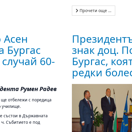
Прочети още …
р Асен
Президентъ
а Бургас
знак доц. 
 случай 60-
Бургас, коя
редки боле
дента Румен Радев
“ ще отбележи с поредица
о училище.
се състои в Държавната
0 ч. Събитието е под