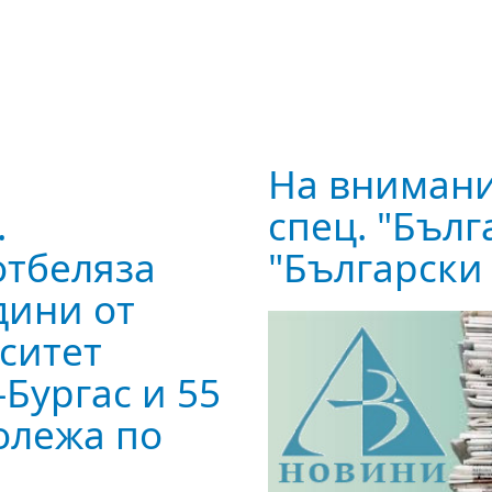
На внимани
.
спец. "Бълг
отбеляза
"Български 
дини от
ситет
-Бургас и 55
Колежа по