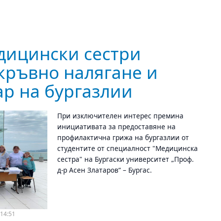
дицински сестри
кръвно налягане и
ар на бургазлии
При изключителен интерес премина
инициативата за предоставяне на
профилактична грижа на бургазлии от
студентите от специалност "Медицинска
сестра" на Бургаски университет „Проф.
д-р Асен Златаров“ – Бургас.
14:51