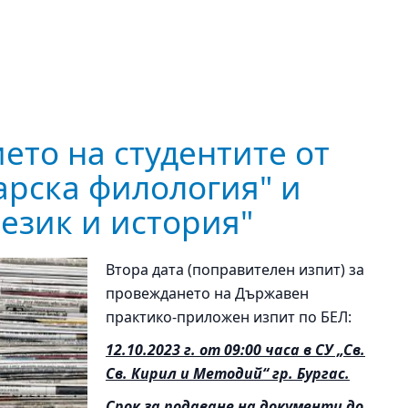
ето на студентите от
арска филология" и
език и история"
Втора дата (поправителен изпит) за
провеждането на Държавен
практико-приложен изпит по БЕЛ:
12.10.2023 г. от 09:00 часа в СУ „Св.
Св. Кирил и Методий“ гр. Бургас.
Срок за подаване на документи до