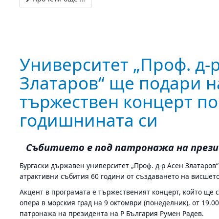
Университет „Проф. д-
Златаров“ ще подари н
тържествен концерт по
годишнината си
Събитието е под патронажа на прези
Бургаски държавен университет „Проф. д-р Асен Златаров
атрактивни събития 60 години от създаването на висшет
Акцент в програмата е тържественият концерт, който ще 
опера в морския град на 9 октомври (понеделник), от 19.0
патронажа на президента на Р България Румен Радев.