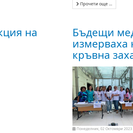
Прочети още …
кция на
Бъдещи ме
измерваха 
кръвна зах
Понеделник, 02 Октомври 2023 