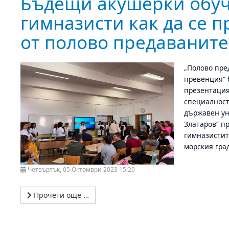
Бъдещи акушерки обуч
гимназисти как да се п
от полово предаваните
„Полово пре
превенция“ 
презентация
специалност
държавен ун
Златаров” п
гимназистит
морския гра
Четвъртък, 05 Октомври 2023 15:20
Прочети още …