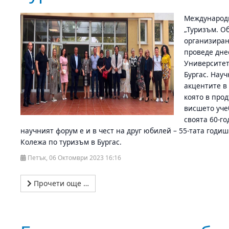
Международ
„Туризъм. О
организиран
проведе днес
Университет 
Бургас. Нау
акцентите в
която в про
висшето уче
своята 60-г
научният форум е и в чест на друг юбилей – 55-тата годи
Колежа по туризъм в Бургас.
Петък, 06 Октомври 2023 16:16
Прочети още …