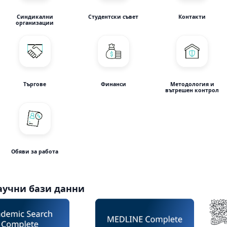
Синдикални
Студентски съвет
Контакти
организации
Търгове
Финанси
Методология и
вътрешен контрол
Обяви за работа
аучни бази данни