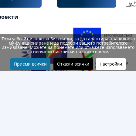
роекти
Този уебсайт използва бисквитки, за да гарантира правилното
му функциониране и да подобри вашето потребителско
изживяване. Можете да приемете или откажете използването
на ненужни бисквитки по всяко време.
Приеми всички
Откажи всички
Настройки
Структура