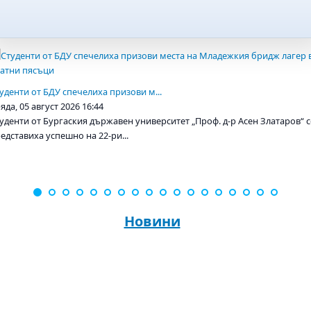
уденти от БДУ спечелиха призови м...
яда, 05 август 2026 16:44
уденти от Бургаския държавен университет „Проф. д-р Асен Златаров“ с
едставиха успешно на 22-ри...
Новини